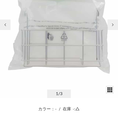
前の画像
次
サ
1
/3
カラー：-
/
在庫
-:△