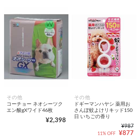
その他
その他
コーチョー ネオシーツク
ドギーマンハヤシ 薬用お
エン酸gXワイド46枚
さんぽ蚊よけリキッド150
日 いちごの香り
¥2,398
¥987
¥877
11% OFF