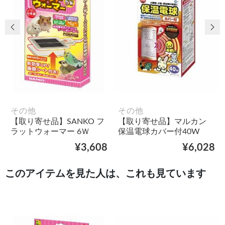
前の画像
次
その他
その他
【取り寄せ品】SANKO フ
【取り寄せ品】マルカン
ラットウォーマー 6Ｗ
保温電球カバー付40W
¥3,608
¥6,028
このアイテムを見た人は、これも見ています