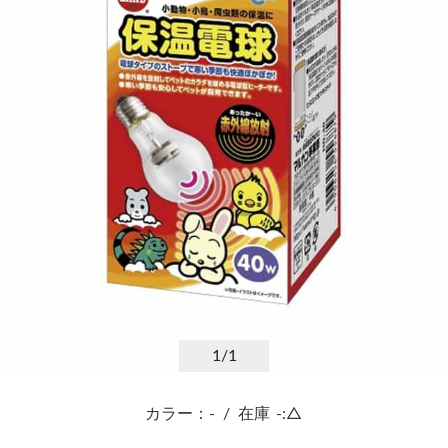
1
/1
カラー：-
/
在庫
-:△