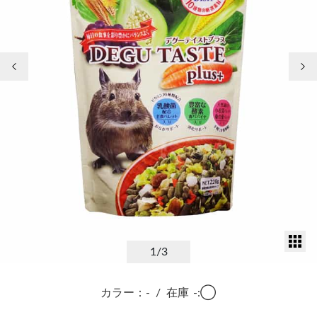
前の画像
次
サ
1
/3
カラー：-
/
在庫
-:◯