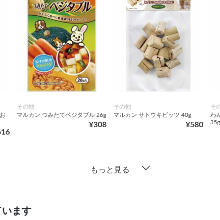
その他
その他
そ
こお
マルカン つみたてベジタブル 26g
マルカン サトウキビッツ 40g
わ
35g
¥308
¥580
616
もっと見る
ています