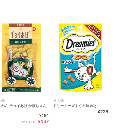
の他
その他
んわん チョイあげ かぼちゃん
ドリーミーズまぐろ味 60g
¥228
¥184
¥137
25% OFF