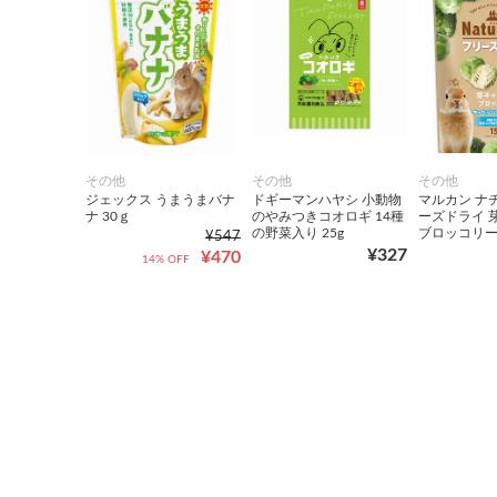
その他
その他
その他
ジェックス うまうまバナ
ドギーマンハヤシ 小動物
マルカン ナ
ナ 30ｇ
のやみつきコオロギ 14種
ーズドライ 
の野菜入り 25g
ブロッコリ
¥547
¥327
¥470
14% OFF