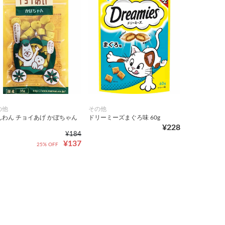
の他
その他
んわん チョイあげ かぼちゃん
ドリーミーズまぐろ味 60g
¥228
¥184
¥137
25% OFF