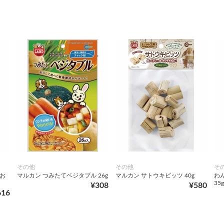
その他
その他
そ
こお
マルカン つみたてベジタブル 26g
マルカン サトウキビッツ 40g
わ
35g
¥308
¥580
616