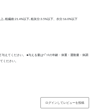
%以上､粗繊維:21.4%以下､粗灰分:3.5%以下、水分:16.0%以下
与えてください。 ●与える量はﾍﾟｯﾄの年齢・体重・運動量・体調
てください。
ログインしてレビューを投稿