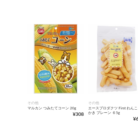
その他
その他
マルカン つみたてコーン 20g
エースプロダクツ First わん
かき プレーン ６5g
¥308
¥