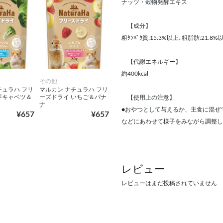
ナッツ・穀物発酵エキス
【成分】
粗ﾀﾝﾊﾟｸ質:15.3%以上､粗脂肪:21.8
【代謝エネルギー】
約400kcal
その他
チュラハ フリ
マルカン ナチュラハ フリ
芽キャベツ＆
ーズドライ いちご＆バナ
【使用上の注意】
ー
ナ
●おやつとして与えるか、主食に混ぜて
¥657
¥657
などにあわせて様子をみながら調整し
レビュー
レビューはまだ投稿されていません