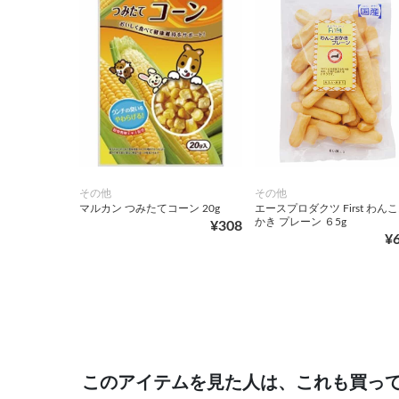
その他
その他
マルカン つみたてコーン 20g
エースプロダクツ First わん
かき プレーン ６5g
¥308
¥
このアイテムを見た人は、これも買っ