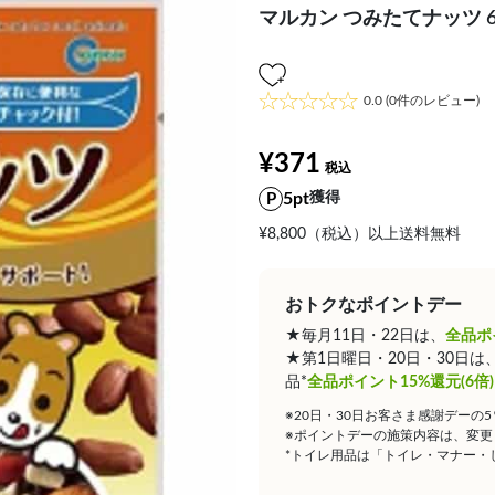
マルカン つみたてナッツ 6
0.0
(0件のレビュー)
¥371
5pt
獲得
¥8,800（税込）以上送料無料
おトクなポイントデー
★毎月11日・22日は、
全品ポ
★第1日曜日・20日・30日
品*
全品ポイント15%還元(6倍)
※20日・30日お客さま感謝デーの
※ポイントデーの施策内容は、変更
*トイレ用品は「トイレ・マナー・