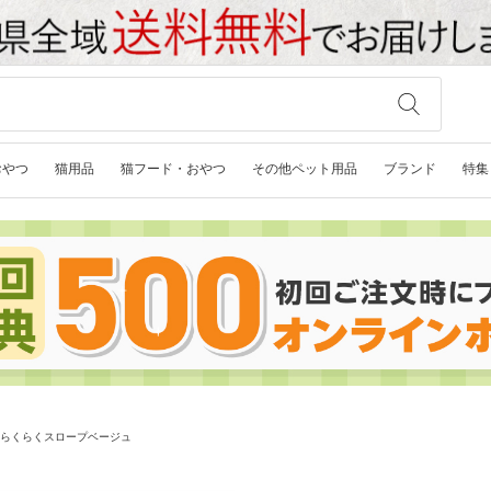
おやつ
猫用品
猫フード・おやつ
その他ペット用品
ブランド
特集
eru らくらくスロープベージュ