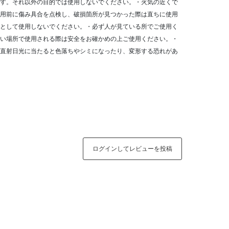
す。それ以外の目的では使用しないでください。・火気の近くで
用前に傷み具合を点検し、破損箇所が見つかった際は直ちに使用
として使用しないでください。・必ず人が見ている所でご使用く
い場所で使用される際は安全をお確かめの上ご使用ください。・
直射日光に当たると色落ちやシミになったり、変形する恐れがあ
ログインしてレビューを投稿