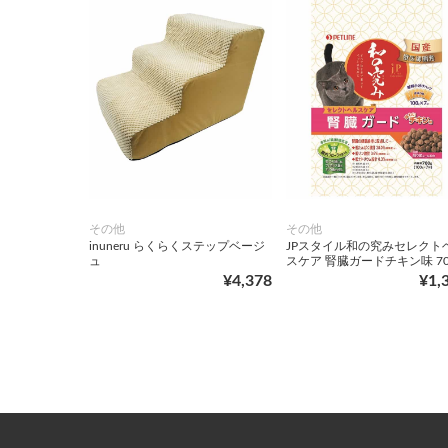
その他
その他
inuneru らくらくステップベージ
JPスタイル和の究みセレクト
ュ
スケア 腎臓ガードチキン味 70
¥4,378
¥1,