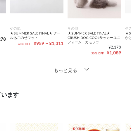
その他
その他
そ
★SUMMER SALE FINAL★ クー
★SUMMER SALE FINAL★
★S
ルあごのせマット
CRUSH DOG COOLサッカーユニ
か
278
フォーム カモフラ
¥959 ~ ¥1,311
60% OFF
¥2,178
¥1,089
50% OFF
もっと見る
ています