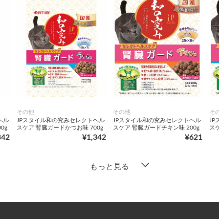
その他
その他
そ
ヘル
JPスタイル和の究みセレクトヘル
JPスタイル和の究みセレクトヘル
J
0g
スケア 腎臓ガードかつお味 700g
スケア 腎臓ガードチキン味 200g
スケ
342
¥1,342
¥621
もっと見る