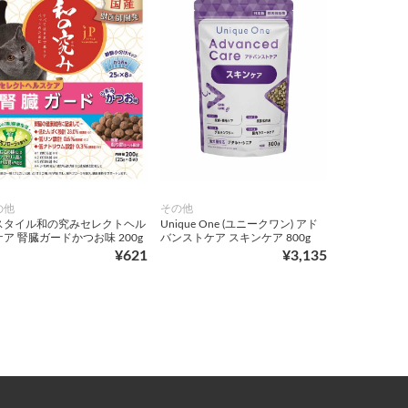
の他
その他
Pスタイル和の究みセレクトヘル
Unique One (ユニークワン) アド
ア 腎臓ガードかつお味 200g
バンストケア スキンケア 800g
¥621
¥3,135