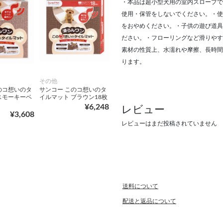
・本品は超小型犬用の室内スロープで
使用・保管をしないでください。・使
をおやめください。・子供の遊び道具
ださい。・フローリングなど滑りやす
素材の性質上、水濡れや摩擦、長時間
ります。
その他
のコ想いのタ
サンコー このコ想いのタ
スモーキーベ
イルマット ブラウン18枚
¥6,248
レビュー
¥3,608
レビューはまだ投稿されていません
送料について
配送と返品について