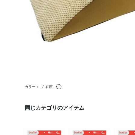
カラー：-
/
在庫
-:◯
同じカテゴリのアイテム