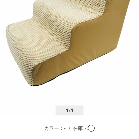
1
/1
カラー：-
/
在庫
-:◯