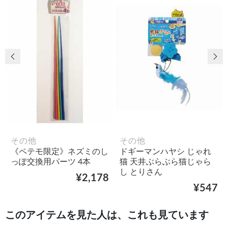
前の画像
次
その他
その他
《ペテモ限定》ネズミのし
ドギーマンハヤシ じゃれ
っぽ交換用パーツ 4本
猫 天井ぶらぶら猫じゃら
し とりさん
¥2,178
¥547
このアイテムを見た人は、これも見ています