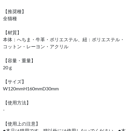
【推奨種】
全猫種
【材質】
本体：へちま・牛革・ポリエステル、紐：ポリエステル・
コットン・レーヨン・アクリル
【容量・重量】
20ｇ
【サイズ】
W120mmH160mmD30mm
【使用方法】
-
【使用上の注意】
●本品は猫用です。猫以外には使用しないでください。●本