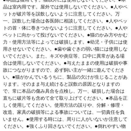
品は室内用です。屋外では使用しないでください。●人やペ
ットが破片等を誤飲しないように注意してください。万
一、誤飲した場合は各医師に相談してください。●人やペッ
トの首・体に巻きつかないように注意してください。●人や
ペットに向かって投げないでください。●猫のかみ方やかむ
力・使用方法等によっては破損します。●幼児・子供には使
用させないでください。●歯や歯ぐきの弱い猫には使用しな
いでください。また、キズや炎症等、口中に異常がある場
合は使用しないでください。●与えたままの使用は破損や事
故につながりますので、必ず飼い主が一緒に遊んでくださ
い。●猫がかんでいるうちに、製品の欠けが生じることがあ
ります。そのまま与え続けると誤飲の原因となりますの
で、常に本品の傷み具合を点検し、万一、破損した場合は
直ちに破片等も含めて全て取り上げてください。●本品を正
しく使用してください。使用方法の誤りや、分解・修理・
改造、家具の破損等による事故については、一切責任を負
いません。●使用する時には、周りに人がいないか注意して
ください。●強くふり回さないでください。●倒れやすい物