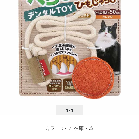
1
/1
カラー：-
/
在庫
-:△