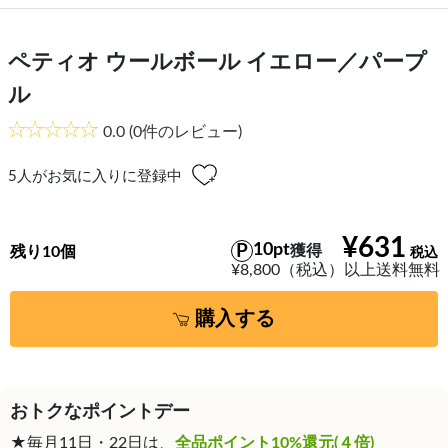
ペティオ ウールボール イエロー／パープ
ル
0.0
(0件のレビュー)
5
人がお気に入りに登録中
¥631
10pt
獲得
残り10個
¥8,800（税込）以上送料無料
購入する
おトクなポイントデー
★毎月11日・22日は、
全品ポイント10%還元(４倍)