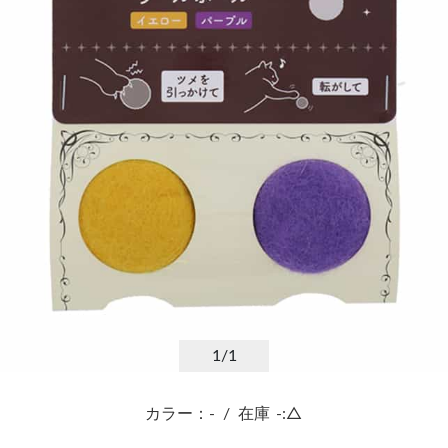
1
/1
カラー：-
/
在庫
-:△