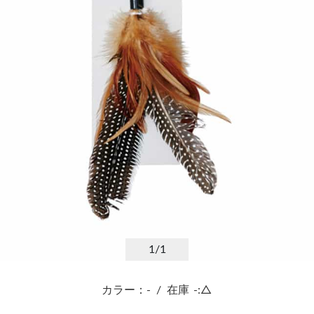
1
/1
カラー：-
/
在庫
-:△