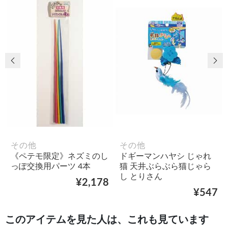
前の画像
次
その他
その他
《ペテモ限定》ネズミのし
ドギーマンハヤシ じゃれ
っぽ交換用パーツ 4本
猫 天井ぶらぶら猫じゃら
し とりさん
¥2,178
¥547
このアイテムを見た人は、これも見ています