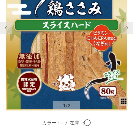
前の画像
次
サ
1
/2
カラー：-
/
在庫
-:◯