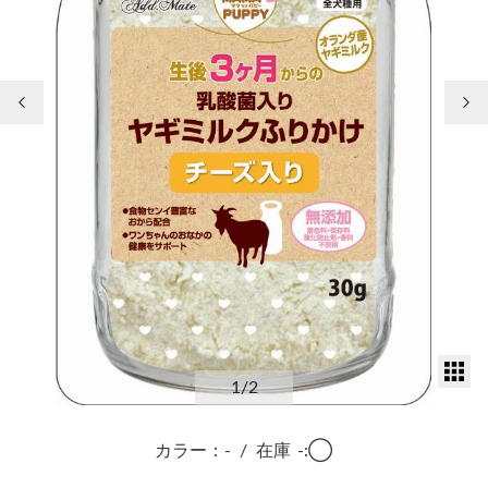
前の画像
次
サ
1
/2
カラー：-
/
在庫
-:◯