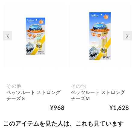
前の画像
次
その他
その他
ペッツルート ストロング
ペッツルート ストロング
チーズＳ
チーズＭ
¥968
¥1,628
このアイテムを見た人は、これも見ています