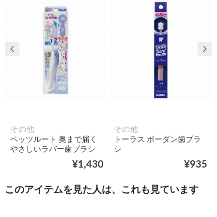
前の画像
次
その他
その他
ペッツルート 奥まで届く
トーラス ボーダン歯ブラ
やさしいラバー歯ブラシ
シ
¥1,430
¥935
このアイテムを見た人は、これも見ています