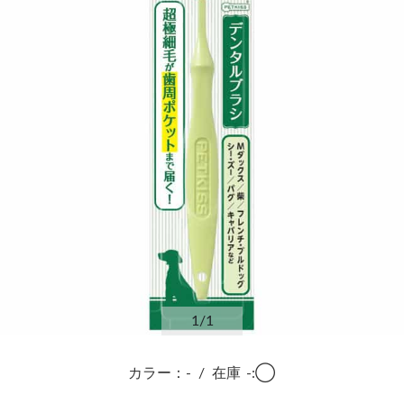
1
/1
カラー：-
/
在庫
-:◯