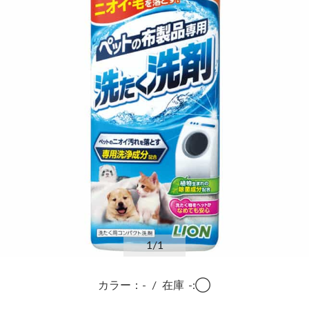
1
/1
カラー：-
/
在庫
-:◯