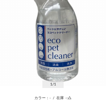
1
/1
カラー：-
/
在庫
-:△