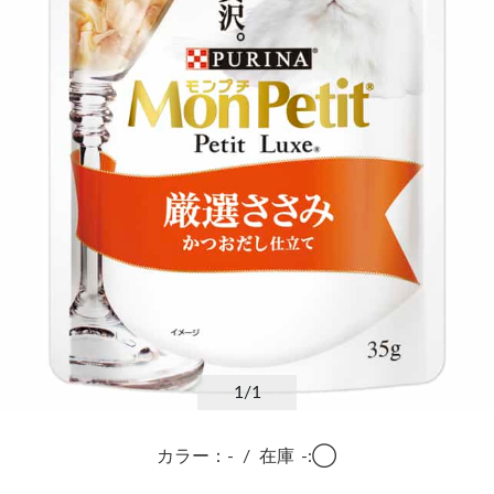
1
/1
カラー：-
/
在庫
-:◯