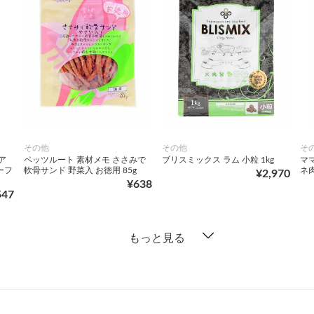
その他
その他
そ
ア
ペッツルート 素材メモ ささみで
ブリスミックス ラム 小粒 1kg
マ
ーフ
軟骨サンド 野菜入 お徳用 85g
ネ肉
¥2,970
¥638
547
もっと見る