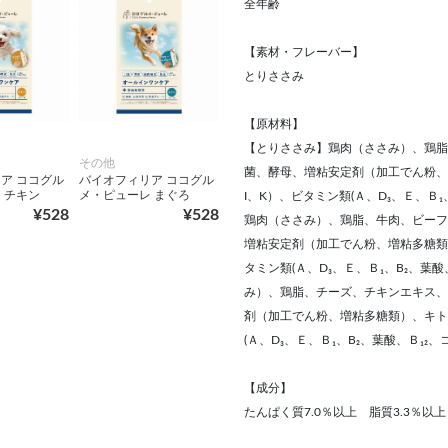
全年齢
【素材・フレーバー】
とりささみ
【原材料】
【とりささみ】鶏肉（ささみ）、鶏脂
その他
菌、酵母、増粘安定剤（加工でん粉、増
ア ココグル
バイオフィリア ココグル
 チキン
メ・ピューレ まぐろ
I、K）、ビタミン類(Ａ、D₃、Ｅ、Ｂ
¥528
¥528
鶏肉（ささみ）、鶏脂、牛肉、ビーフ
増粘安定剤（加工でん粉、増粘多糖類）
タミン類(Ａ、D₃、Ｅ、Ｂ₁、B₂、葉
み）、鶏脂、チーズ、チキンエキス、
剤（加工でん粉、増粘多糖類）、キトサ
(Ａ、D₃、Ｅ、Ｂ₁、B₂、葉酸、Ｂ₁₂
【成分】
たんぱく質7.0％以上 脂質3.3％以上