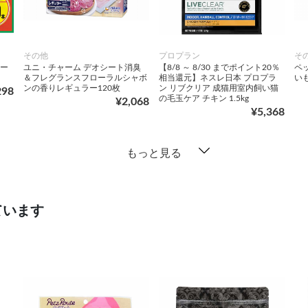
その他
プロプラン
そ
チー
ユニ・チャーム デオシート消臭
【8/8 ～ 8/30 までポイント20％
ペ
＆フレグランスフローラルシャボ
相当還元】ネスレ日本 プロプラ
いも
ンの香りレギュラー120枚
ン リブクリア 成猫用室内飼い猫
298
の毛玉ケア チキン 1.5kg
¥2,068
¥5,368
もっと見る
ています