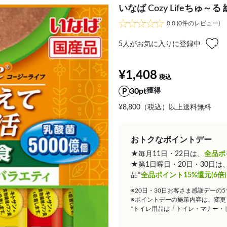
いなば Cozy Lifeちゅ
0.0
(0件のレビュー)
5
人がお気に入りに登録中
¥1,408
30pt
獲得
¥8,800（税込）以上送料無料
おトクなポイントデー
★毎月11日・22日は、
全品ポ
★第1日曜日・20日・30日
品*
全品ポイント15%還元(6倍)
※20日・30日お客さま感謝デーの
※ポイントデーの施策内容は、変更
*トイレ用品は「トイレ・マナー・