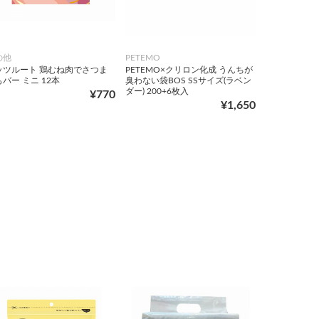
の他
PETEMO
ッツルート 鶏むね肉でさつま
PETEMO×クリロン化成 うんちが
バー ミニ 12本
臭わない袋BOS SSサイズ(ラベン
ダー) 200+6枚入
¥770
¥1,650