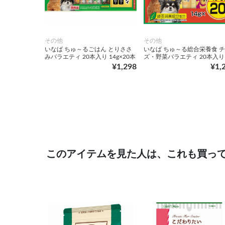
その他
その他
いなば ちゅ～るごはん とりささ
いなば ちゅ～る総合栄養食 
みバラエティ 20本入り 14g×20本
ズ・野菜バラエティ 20本入り
¥1,298
¥1,
このアイテムを見た人は、これも買っ