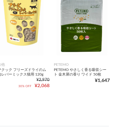
の他
PETEMO
マクック フリーズドライのム
PETEMO やさしく香る吸収シー
レバーミックス猫用 120g
ト 金木犀の香り ワイド 50枚
¥2,970
¥1,647
¥2,068
30% OFF