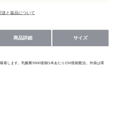
配送と返品について
商品詳細
サイズ
着します。乳酸菌5000億個(1本あたり250億個)配合。外袋は環