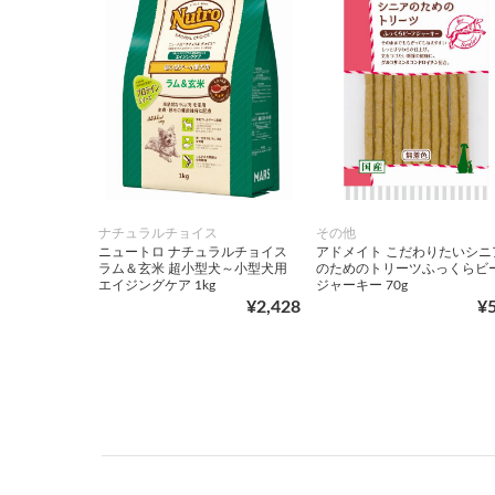
ナチュラルチョイス
その他
ニュートロ ナチュラルチョイス
アドメイト こだわりたいシニ
ラム＆玄米 超小型犬～小型犬用
のためのトリーツふっくらビ
エイジングケア 1kg
ジャーキー 70g
¥2,428
¥