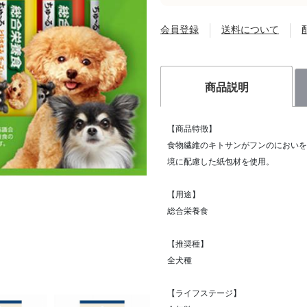
会員登録
送料について
商品説明
【商品特徴】
食物繊維のキトサンがフンのにおいを吸
境に配慮した紙包材を使用。
【用途】
総合栄養食
【推奨種】
全犬種
【ライフステージ】