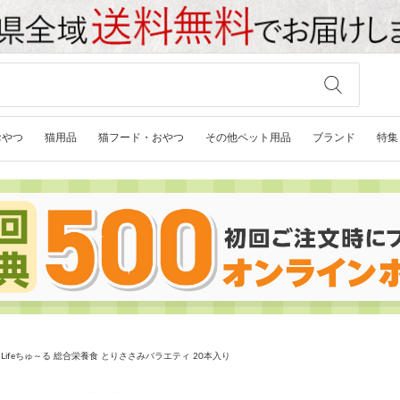
おやつ
猫用品
猫フード・おやつ
その他ペット用品
ブランド
特集
y Lifeちゅ～る 総合栄養食 とりささみバラエティ 20本入り