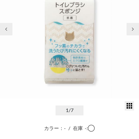
前の画像
次
サ
1
/7
カラー：-
/
在庫
-:◯