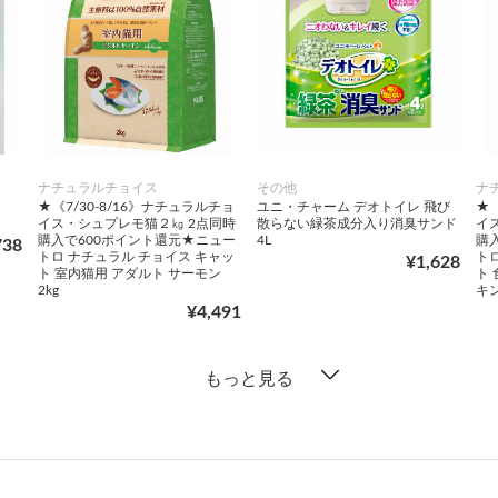
ナチュラルチョイス
その他
ナ
★《7/30-8/16》ナチュラルチョ
ユニ・チャーム デオトイレ 飛び
★《
イス・シュプレモ猫２㎏ 2点同時
散らない緑茶成分入り消臭サンド
イ
購入で600ポイント還元★ニュー
4L
購
738
トロ ナチュラル チョイス キャッ
ト
¥1,628
ト 室内猫用 アダルト サーモン
ト
2kg
キン
¥4,491
もっと見る