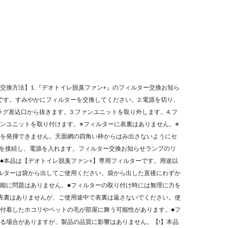
交換方法】1.『デオトイレ脱臭ファン+』のフィルター交換お知ら
期です。すみやかにフィルターを交換してください。2.電源を切り、
グ差込口から抜きます。3.ファンユニットを取り外します。4.フ
ンユニットを取り付けます。※フィルターに表裏はありません。※
を発揮できません。天面網の四角い枠からはみ出さないようにセ
ーを接続し、電源を入れます。フィルター交換お知らせランプのリ
●本品は【デオトイレ脱臭ファン+】専用フィルターです。用途以
ルターは袋から出してご使用ください。袋から出した直後にわずか
能に問題はありません。●フィルターの取り付け時には無理に力を
表裏はありませんが、ご使用途中で表裏は返さないでください。使
付着したホコリやペットの毛が部屋に舞う可能性があります。●フ
る場合がありますが、製品の品質に影響はありません。【!】本品