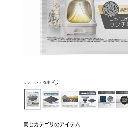
カラー：-
/
在庫
-:◯
同じカテゴリのアイテム