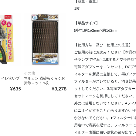
【容量・重量】
1枚
【単品サイズ】
(外寸):約162mm×約162mm
【使用方法 及び 使用上の注意】
ご使用の前にお読みください【本品の
せランプ(赤色)が点滅すると交換時
電源アダプターをコンセント、DCプラ
その他
ィルターを新品に交換して、再びファ
トイレ洗いブ
マルカン 猫砂らくらくお
フィルターがズレていると、消臭効果
掃除マット 1枚
¥635
¥3,278
ットしてください。5.電源アダプタ
セットマークを長押ししてください。
外には使用しないでください。●フィ
にニオイがすることがありますが、性
かけないでください。●フィルターに
用途中で表裏を返すと、フィルターに
ィルター表面に白い線状の跡が出てい