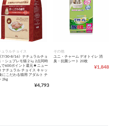
チュラルチョイス
その他
7/30-8/16》ナチュラルチョ
ユニ・チャーム デオトイレ 消
ス・シュプレモ猫２㎏ 2点同時
臭・抗菌シート 20枚
入で600ポイント還元★ニュー
¥1,848
ロ ナチュラル チョイス キャッ
 食にこだわる猫用 アダルト チ
 2kg
¥4,793