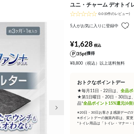
ユニ・チャーム デオトイレ
0.0
(0件のレビュー)
5
人がお気に入りに登録中
¥1,628
35pt
獲得
¥8,800（税込）以上送料無料
おトクなポイントデー
★毎月11日・22日は、
全品ポ
★第1日曜日・20日・30日
次の画像
品*
全品ポイント15%還元(6倍)
※20日・30日お客さま感謝デーの
※ポイントデーの施策内容は、変更
*トイレ用品は「トイレ・マナー・