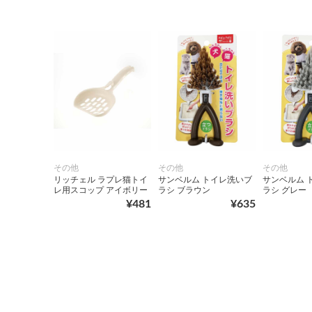
その他
その他
その他
リッチェル ラプレ猫トイ
サンベルム トイレ洗いブ
サンベルム 
レ用スコップ アイボリー
ラシ ブラウン
ラシ グレー
¥481
¥635