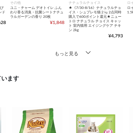
その他
ナチュラルチョイス
ロ
飛び
ユニ・チャーム デオトイレ ふん
★《7/30-8/16》ナチュラルチョ
ロイ
ンド
わり香る消臭・抗菌シートナチュ
イス・シュプレモ猫２㎏ 2点同時
1.5
ラルガーデンの香り 20枚
購入で600ポイント還元★ニュー
トロ ナチュラル チョイス キャッ
628
¥1,848
ト 室内猫用 エイジングケア チキ
ン 2kg
¥4,793
もっと見る
ています