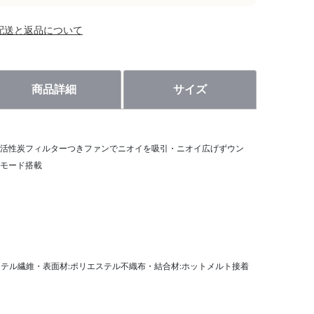
配送と返品について
商品詳細
サイズ
活性炭フィルターつきファンでニオイを吸引・ニオイ広げずウン
モード搭載
ステル繊維・表面材:ポリエステル不織布・結合材:ホットメルト接着