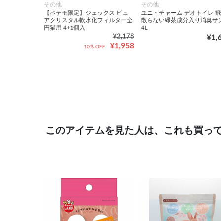
その他
その他
【ペテモ限定】ジェックス ピュ
ユニ・チャーム デオトイレ 
アクリスタル軟水化フィルター全
散らない緑茶成分入り消臭サ
円猫用 4+1個入
4L
¥2,178
¥1,
¥1,958
10% OFF
このアイテムを見た人は、これも買っ