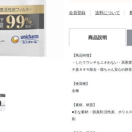
会員登録
送料について
商品説明
【商品特徴】
・したてウンチもニオわない・高密度
チ臭９９％除去・猫ちゃん安心の静音
【推奨種】
全種
【素材、材質】
●主な素材:・脱臭剤:活性炭、ポリエ
剤