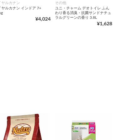
イヤルカナン
その他
ヤルカナン インドア 7+
ユニ・チャーム デオトイレ ふん
kg
わり香る消臭・抗菌サンドナチュ
ラルグリーンの香り 3.8L
¥4,024
¥1,628