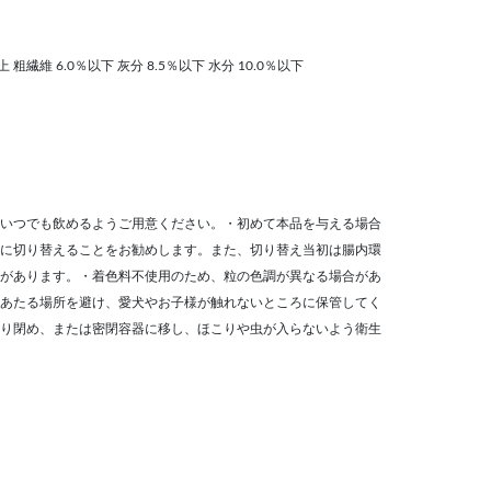
上 粗繊維 6.0％以下 灰分 8.5％以下 水分 10.0％以下
いつでも飲めるようご用意ください。・初めて本品を与える場合
に切り替えることをお勧めします。また、切り替え当初は腸内環
があります。・着色料不使用のため、粒の色調が異なる場合があ
あたる場所を避け、愛犬やお子様が触れないところに保管してく
り閉め、または密閉容器に移し、ほこりや虫が入らないよう衛生