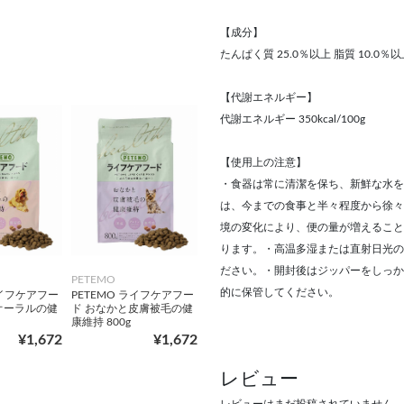
【成分】
たんぱく質 25.0％以上 脂質 10.0％以
【代謝エネルギー】
代謝エネルギー 350kcal/100g
【使用上の注意】
・食器は常に清潔を保ち、新鮮な水を
は、今までの食事と半々程度から徐々
境の変化により、便の量が増えること
ります。・高温多湿または直射日光の
ださい。・開封後はジッパーをしっか
PETEMO
的に保管してください。
ライフケアフー
PETEMO ライフケアフー
オーラルの健
ド おなかと皮膚被毛の健
康維持 800g
¥1,672
¥1,672
レビュー
レビューはまだ投稿されていません