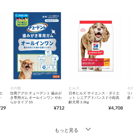
その他
ヒルズ
そ
エ
住商アグロ チューデント 歯みが
日本ヒルズ サイエンス・ダイエ
リ
・
き専用ガム オールインワン やわ
ット シニアアドバンスド小粒高
産
らかタイプ SS
齢犬用 3.3kg
729
¥712
¥4,708
もっと見る