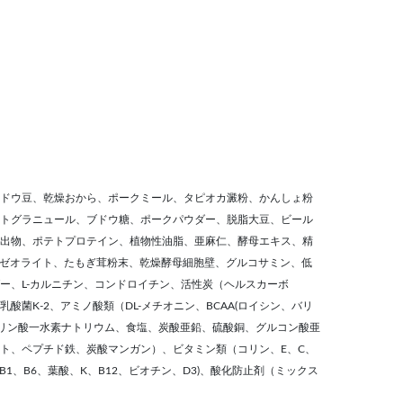
ドウ豆、乾燥おから、ポークミール、タピオカ澱粉、かんしょ粉
トグラニュール、ブドウ糖、ポークパウダー、脱脂大豆、ビール
出物、ポテトプロテイン、植物性油脂、亜麻仁、酵母エキス、精
糖、ゼオライト、たもぎ茸粉末、乾燥酵母細胞壁、グルコサミン、低
ー、L-カルニチン、コンドロイチン、活性炭（ヘルスカーボ
酸菌K-2、アミノ酸類（DL-メチオニン、BCAA(ロイシン、バリ
（リン酸一水素ナトリウム、食塩、炭酸亜鉛、硫酸銅、グルコン酸亜
ト、ペプチド鉄、炭酸マンガン）、ビタミン類（コリン、E、C、
1、B6、葉酸、K、B12、ビオチン、D3)、酸化防止剤（ミックス