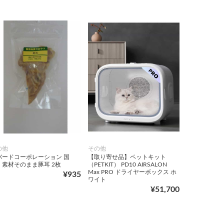
の他
その他
バードコーポレーション 国
【取り寄せ品】ペットキット
・素材そのまま豚耳 2枚
（PETKIT） PD10 AIRSALON
Max PRO ドライヤーボックス ホ
¥935
ワイト
¥51,700