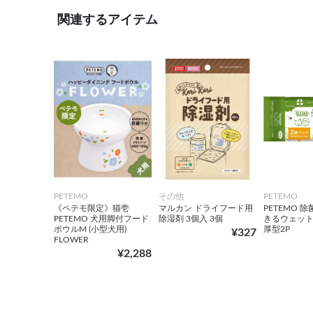
関連するアイテム
PETEMO
その他
PETEMO
《ペテモ限定》猫壱
マルカン ドライフード用
PETEMO 
PETEMO 犬用脚付フード
除湿剤 3個入 3個
きるウェッ
ボウルM (小型犬用)
厚型2P
¥327
FLOWER
¥2,288