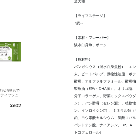
全犬種
【ライフステージ】
7歳～
【素材・フレーバー】
淡水白身魚、ポーク
【原材料】
パンガシウス（淡水白身魚粉）、エン
末、ビートパルプ、動物性油脂、ポテ
酵母、アルファルファミール、酵母抽
製魚油（EPA・DHA源）、オリゴ
除菌も消臭もで
トティッシュ
分子コラーゲン、野菜ミックスパウダ
ン）、パン酵母（セレン源）、植物性乳
¥602
ン、イソロイシン)?）、ミネラル類
鉛、ヨウ素酸カルシウム、硫酸コバル
パントテン酸、ナイアシン、B2、A、B
トコフェロール）