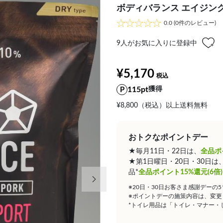
ボディバランス エイジングサ
0.0
(0件のレビュー)
9
人がお気に入りに登録中
¥5,170
115pt
獲得
¥8,800（税込）以上送料無料
おトクなポイントデー
★毎月11日・22日は、
全品ポ
★第1日曜日・20日・30日
次の画像
品*
全品ポイント15%還元(6倍)
※20日・30日お客さま感謝デーの
※ポイントデーの施策内容は、変更
*トイレ用品は「トイレ・マナー・