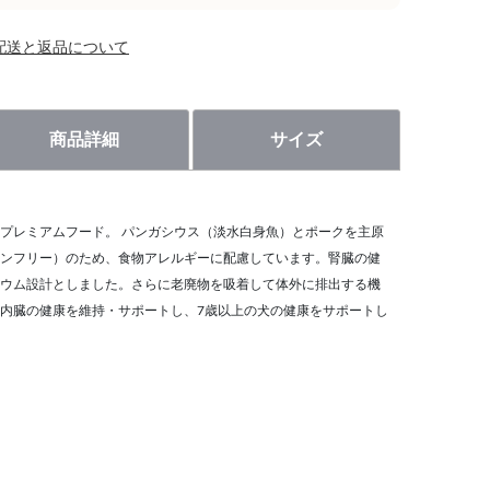
配送と返品について
商品詳細
サイズ
プレミアムフード。 パンガシウス（淡水白身魚）とポークを主原
ンフリー）のため、食物アレルギーに配慮しています。腎臓の健
ウム設計としました。さらに老廃物を吸着して体外に排出する機
内臓の健康を維持・サポートし、7歳以上の犬の健康をサポートし