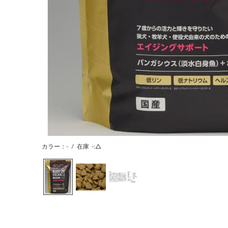
カラー：-
/
在庫
-:△