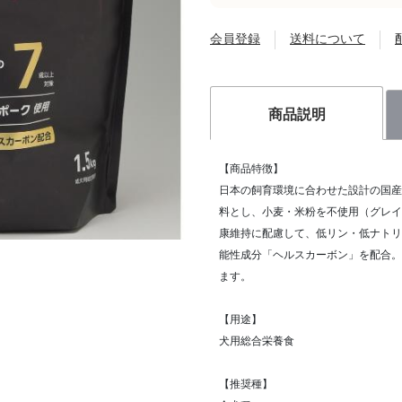
会員登録
送料について
商品説明
【商品特徴】
日本の飼育環境に合わせた設計の国産
料とし、小麦・米粉を不使用（グレイ
康維持に配慮して、低リン・低ナトリ
能性成分「ヘルスカーボン」を配合。
ます。
【用途】
犬用総合栄養食
【推奨種】