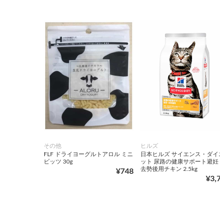
その他
ヒルズ
FLF ドライヨーグルトアロル ミニ
日本ヒルズ サイエンス・ダイ
ビッツ 30g
ット 尿路の健康サポート避妊
去勢後用チキン 2.5kg
¥748
¥3,