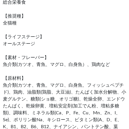
総合栄養食
【推奨種】
全猫種
【ライフステージ】
オールステージ
【素材・フレーバー】
魚介類(カツオ、青魚、マグロ、白身魚）、鶏肉など
【原材料】
魚介類(カツオ、青魚、マグロ、白身魚、フィッシュペプチ
ド)、鶏肉、油脂類(鶏脂、大豆油)、たんぱく加水分解物、小
麦グルテン、糖類(ショ糖、オリゴ糖)、乾燥全卵、エンドウ
たんぱく、乾燥卵黄、増粘安定剤(加工でん粉、増粘多糖
類)、調味料、ミネラル類(Ca、P、Fe、Cu、Mn、Zn、I、
Se)、ポリリン酸Na、キシロース、ビタミン類(A、D、E、
K、B1、B2、B6、B12、ナイアシン、パントテン酸、葉