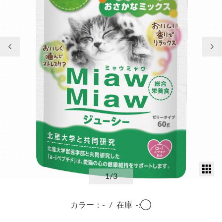
前の画像
次
サ
1
/3
カラー：-
/
在庫
-:◯