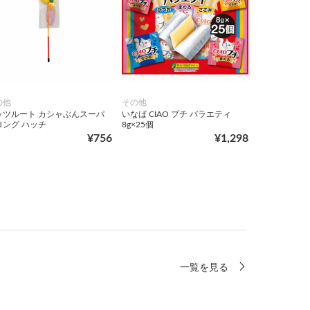
の他
その他
ッツルート カシャぶんスーパ
いなば CIAO プチ バラエティ
ロング ハッチ
8g×25個
¥756
¥1,298
一覧を見る