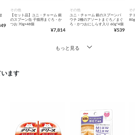
その他
その他
そ
ま
【セット品】ユニ・チャーム 銀
ユニ・チャーム 銀のスプーンパ
テ
のスプーン缶 子猫用まぐろ・か
ウチ 2種のアソートまぐろ／まぐ
80g
つお 70g×48個
ろ・かつおにしらす入り 60g*4個
349
¥7,814
¥539
もっと見る
ています