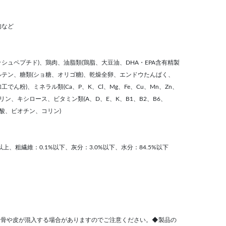
肉など
シュペプチド)、鶏肉、油脂類(鶏脂、大豆油、DHA・EPA含有精製
ルテン、糖類(ショ糖、オリゴ糖)、乾燥全卵、エンドウたんぱく、
ん粉)、ミネラル類(Ca、P、K、Cl、Mg、Fe、Cu、Mn、Zn、
ウリン、キシロース、ビタミン類(A、D、E、K、B1、B2、B6、
酸、ビオチン、コリン)
以上、粗繊維：0.1%以下、灰分：3.0%以下、水分：84.5%以下
、骨や皮が混入する場合がありますのでご注意ください。◆製品の