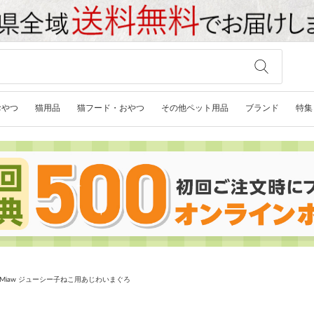
おやつ
猫用品
猫フード・おやつ
その他ペット用品
ブランド
特集
wMiaw ジューシー子ねこ用あじわいまぐろ