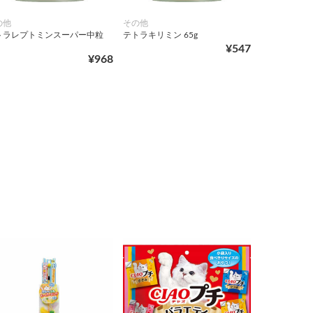
の他
その他
トラレプトミンスーパー中粒
テトラキリミン 65g
¥547
¥968