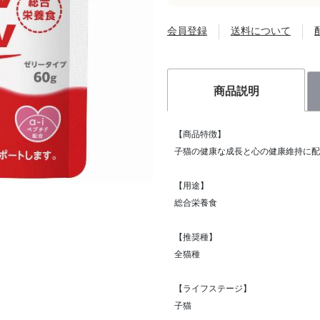
会員登録
送料について
商品説明
【商品特徴】
子猫の健康な成長と心の健康維持に配
【用途】
総合栄養食
【推奨種】
全猫種
【ライフステージ】
子猫