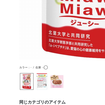
カラー：-
/
在庫
-:◯
同じカテゴリのアイテム