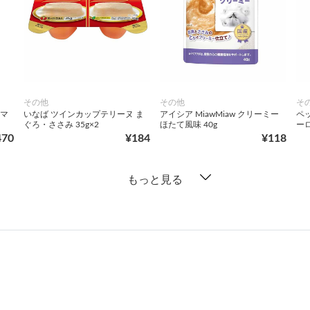
その他
その他
そ
ュマ
いなば ツインカップテリーヌ ま
アイシア MiawMiaw クリーミー
ペ
ぐろ・ささみ 35g×2
ほたて風味 40g
ー
470
¥184
¥118
もっと見る