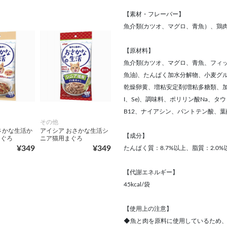
【素材・フレーバー】
魚介類(カツオ、マグロ、青魚）、鶏
【原材料】
魚介類(カツオ、マグロ、青魚、フィッ
魚油)、たんぱく加水分解物、小麦グ
乾燥卵黄、増粘安定剤(増粘多糖類、加工で
I、Se)、調味料、ポリリン酸Na、タ
B12、ナイアシン、パントテン酸、葉
その他
さかな生活か
アイシア おさかな生活シ
【成分】
まぐろ
ニア猫用まぐろ
¥349
¥349
たんぱく質：8.7%以上、脂質：2.0%
【代謝エネルギー】
45kcal/袋
【使用上の注意】
◆魚と肉を原料に使用しているため