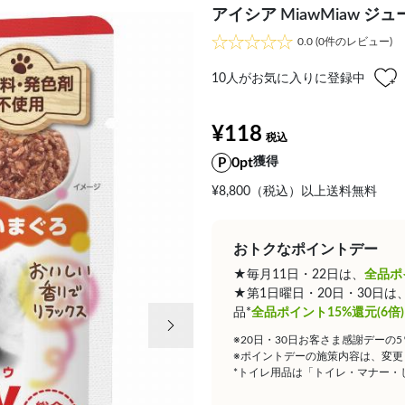
アイシア MiawMiaw 
0.0
(0件のレビュー)
10
人がお気に入りに登録中
¥118
0pt
獲得
¥8,800（税込）以上送料無料
おトクなポイントデー
★毎月11日・22日は、
全品ポ
★第1日曜日・20日・30日
次の画像
品*
全品ポイント15%還元(6倍)
※20日・30日お客さま感謝デーの
※ポイントデーの施策内容は、変更
*トイレ用品は「トイレ・マナー・