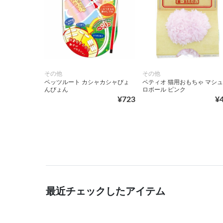
その他
その他
ペッツルート カシャカシャびょ
ペティオ 猫用おもちゃ マシ
んびょん
ロボール ピンク
¥723
¥
最近チェックしたアイテム