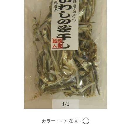
1
/1
カラー：-
/
在庫
-:◯