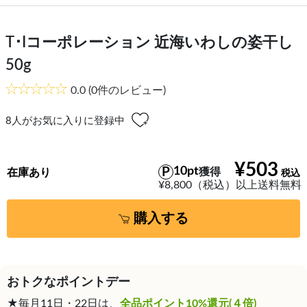
T･Iコーポレーション 近海いわしの姿干し
50g
0.0
(0件のレビュー)
8
人がお気に入りに登録中
¥503
10pt
獲得
在庫あり
¥8,800（税込）以上送料無料
購入する
おトクなポイントデー
★毎月11日・22日は、
全品ポイント10%還元(４倍)