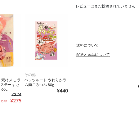
レビューはまだ投稿されていません
送料について
配送と返品について
その他
 素材メモ ラ
ペッツルート やわらかラ
ステーキ さ
ム肉ころつぶ 80g
60g
¥440
¥374
¥275
 OFF