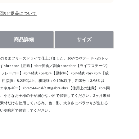
配送と返品について
商品詳細
サイズ
をそのままフリーズドライで仕上げました。おやつやフードへのトッ
r><br>【用途】<br>間食／副食<br><br>【ライフステージ】
フレーバー】<br>猪肉<br<br>【原材料】<br>猪肉<br><br>【成
、粗脂肪：8.25%以上、粗繊維：0.15%以下、粗灰分：3.96%以
ネルギー】<br>544kcal/100g<br><br>【使用上の注意】<br>同
、小さなお子様の手が届かない所で保管してください。2ヶ月未満
素材だけを使用している為、色、形、大きさにバラツキが生じる
い冷暗所で保管してください。