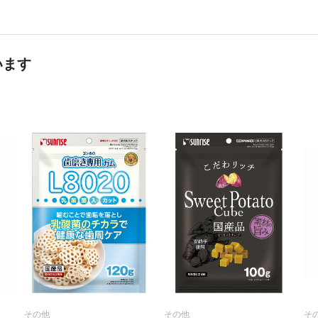
います
その他
その他
そ