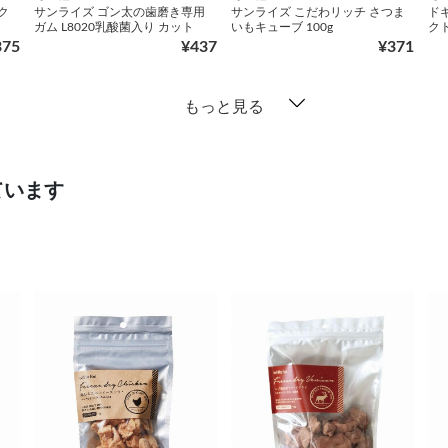
ク
サンライズ ゴン太の歯磨き専用
サンライズ こだわリッチ さつま
ド
ガム L8020乳酸菌入り カット
いもキューブ 100g
ク
375
¥437
¥371
もっと見る
ています