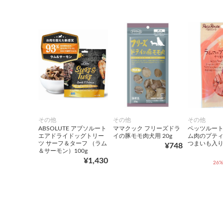
その他
その他
その他
ABSOLUTE アブソルート
ママクック フリーズドラ
ペッツルート
エアドライドッグトリー
イの豚モモ肉犬用 20g
ム肉のプティ
ツ サーフ＆ターフ （ラム
つまいも入り 
¥748
＆サーモン）100g
¥1,430
26%