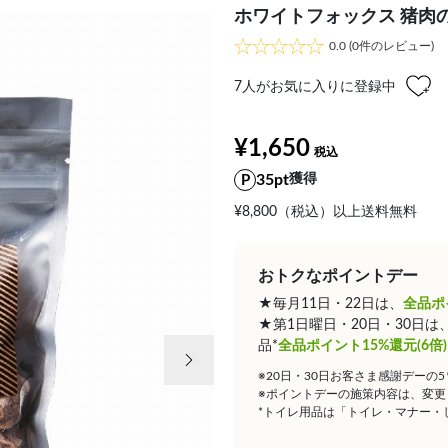
ホワイトフォックス 猪肉の
0.0
(0件のレビュー)
7
人がお気に入りに登録中
¥1,650
35pt
獲得
¥8,800（税込）以上送料無料
おトクなポイントデー
★毎月11日・22日は、
全品ポ
★第1日曜日・20日・30日
次の画像
品*
全品ポイント15%還元(6倍)
※20日・30日お客さま感謝デーの
※ポイントデーの施策内容は、変更
*トイレ用品は「トイレ・マナー・