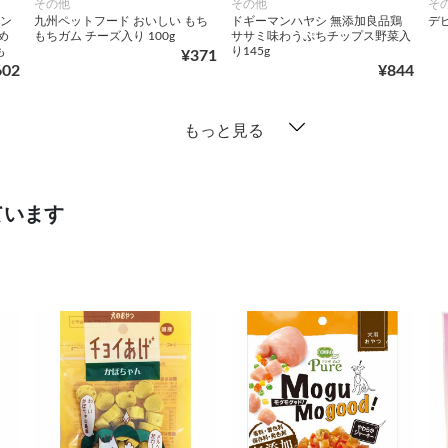
その他
その他
そ
イン
九州ペットフード おいしい もち
ドギーマンハヤシ 無添加良品鶏
デビ
め
もちガム チーズ入り 100g
ササミ味わうぷちチップス野菜入
も
り145g
¥371
602
¥844
もっと見る
ています