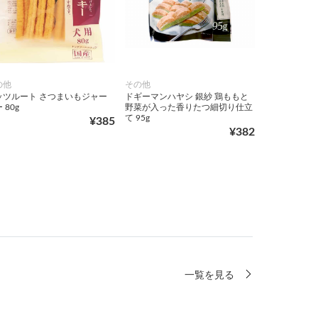
の他
その他
ッツルート さつまいもジャー
ドギーマンハヤシ 銀紗 鶏ももと
 80g
野菜が入った香りたつ細切り仕立
て 95g
¥385
¥382
一覧を見る