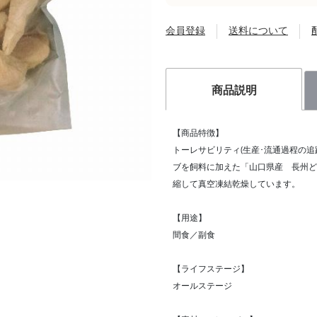
会員登録
送料について
商品説明
【商品特徴】
トーレサビリティ(生産･流通過程の
ブを飼料に加えた「山口県産 長州ど
縮して真空凍結乾燥しています。
【用途】
間食／副食
【ライフステージ】
オールステージ