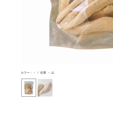
カラー：－
/
在庫
－:△