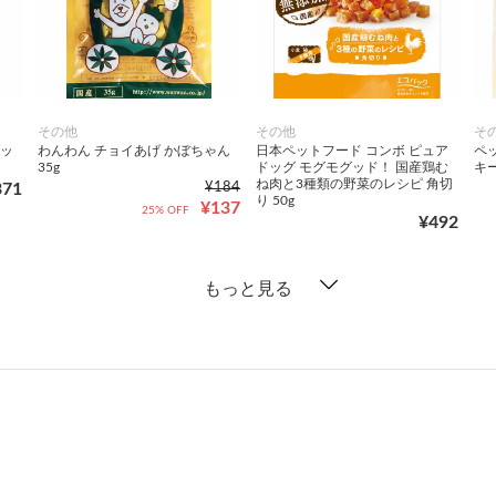
その他
その他
そ
ィッ
わんわん チョイあげ かぼちゃん
日本ペットフード コンボ ピュア
ペ
35g
ドッグ モグモグッド！ 国産鶏む
キー
ね肉と3種類の野菜のレシピ 角切
371
¥184
り 50g
¥137
25% OFF
¥492
もっと見る