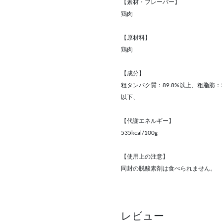
【素材・フレーバー】
鶏肉
【原材料】
鶏肉
【成分】
粗タンパク質：89.8%以上、粗脂肪：2
以下、
【代謝エネルギー】
535kcal/100g
【使用上の注意】
同封の脱酸素剤は食べられません。
レビュー