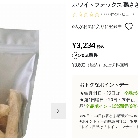
ホワイトフォックス 鶏ささ
0.0
(0件のレビュー)
6
人がお気に入りに登録中
¥3,234
70pt
獲得
¥8,800（税込）以上送料無料
おトクなポイントデー
★毎月11日・22日は、
全品ポ
★第1日曜日・20日・30日
次の画像
品*
全品ポイント15%還元(6倍)
※20日・30日お客さま感謝デーの
※ポイントデーの施策内容は、変更
*トイレ用品は「トイレ・マナー・