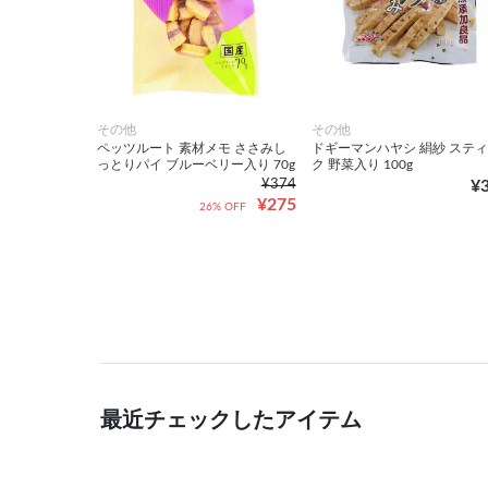
その他
その他
ペッツルート 素材メモ ささみし
ドギーマンハヤシ 絹紗 ステ
っとりパイ ブルーベリー入り 70g
ク 野菜入り 100g
¥374
¥
¥275
26% OFF
最近チェックしたアイテム