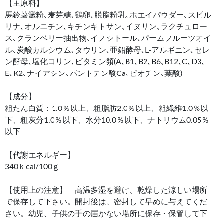
【主原料】
馬鈴薯澱粉､麦芽糖､鶏卵､脱脂粉乳､ホエイパウダー､スピル
リナ､オルニチン､キチンキトサン､イヌリン､ラクチュロー
ス､クランベリー抽出物､イノシトール､パームフルーツオイ
ル､炭酸カルシウム､タウリン､亜鉛酵母､L-アルギニン､セレ
ン酵母､塩化コリン､ビタミン類(A､B1､B2､B6､B12､C､D3､
E､K2､ナイアシン､パントテン酸Ca､ビオチン､葉酸)
【成分】
粗たん白質：1.0％以上、粗脂肪2.0％以上、粗繊維1.0％以
下、粗灰分1.0％以下、水分10.0％以下、ナトリウム0.05％
以下
【代謝エネルギー】
340ｋcal/100ｇ
【使用上の注意】 高温多湿を避け、乾燥した涼しい場所
で保存して下さい。開封後は、密封して早めに与えてくだ
さい。幼児、子供の手の届かない場所に保存・保管して下