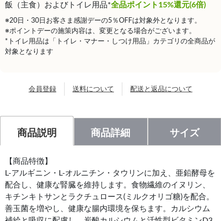
飯（主食）およびトイレ用品*
全品ポイント15%還元(6倍)
※20日・30日お客さま感謝デーの5％OFFは対象外となります。
※ポイントデーの施策内容は、変更となる場合がございます。
*トイレ用品は「トイレ・マナー・しつけ用品」カテゴリの全商品が
対象となります
会員登録
送料について
配送と返品について
商品説明
商品詳細
サイズ
【商品特徴】
L-アルギニン・L-オルニチン・タウリンに加え、亜鉛酵母を
配合し、健康な腎臓を維持します。食物繊維のイヌリン、
キチンキトサンとラクチュロース(ミルクオリゴ糖)を配合。
善玉菌を増やし、健康な腸内環境を保ちます。カルシウム
補給と吸収に配慮し、炭酸カルシウムと活性型ビタミンD3