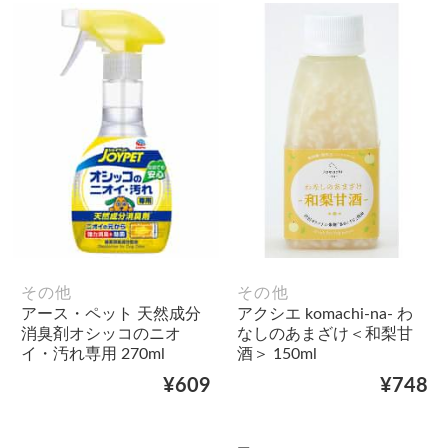
その他
その他
アース・ペット 天然成分
アクシエ komachi-na- わ
消臭剤オシッコのニオ
なしのあまざけ＜和梨甘
イ・汚れ専用 270ml
酒＞ 150ml
¥609
¥748