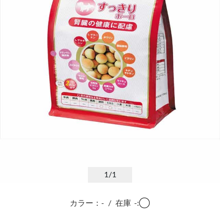
1
/1
カラー：-
/
在庫
-:◯