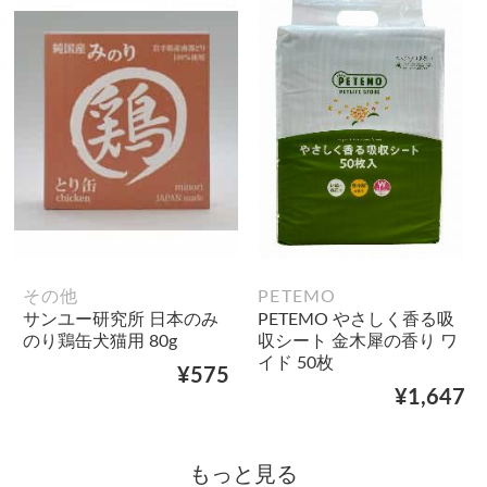
その他
PETEMO
サンユー研究所 日本のみ
PETEMO やさしく香る吸
のり鶏缶犬猫用 80g
収シート 金木犀の香り ワ
イド 50枚
¥575
¥1,647
もっと見る