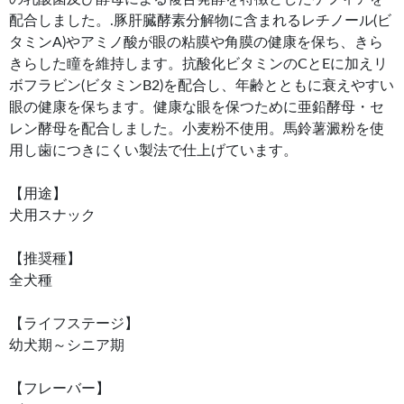
配合しました。.豚肝臓酵素分解物に含まれるレチノール(ビ
タミンA)やアミノ酸が眼の粘膜や角膜の健康を保ち、きら
きらした瞳を維持します。抗酸化ビタミンのCとEに加えリ
ボフラビン(ビタミンB2)を配合し、年齢とともに衰えやすい
眼の健康を保ちます。健康な眼を保つために亜鉛酵母・セ
レン酵母を配合しました。小麦粉不使用。馬鈴薯澱粉を使
用し歯につきにくい製法で仕上げています。
【用途】
犬用スナック
【推奨種】
全犬種
【ライフステージ】
幼犬期～シニア期
【フレーバー】