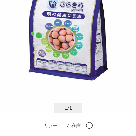
1
/1
カラー：-
/
在庫
-:◯