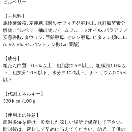
ビルベリー
【主原料】
馬鈴薯澱粉､麦芽糖､鶏卵､ケフィア発酵粉末､豚肝臓酵素分
解物､ビルベリー抽出物､パームフルーツオイル､パラアミノ
安息香酸､タウリン､亜鉛酵母､セレン酵母､ビタミン類(C､E､
A､B2､B6､B1､パントテン酸Ca､葉酸)
【成分】
粗たん白質：0.5％以上、粗脂肪0.5％以上、粗繊維1.0％以
下、粗灰分1.0％以下、水分％10.0以下、ナトリウム0.05％
以下
【代謝エネルギー】
330ｋcal/100ｇ
【使用上の注意】
高温多湿を避け、乾燥した涼しい場所で保存して下さい。
開封後は、密封して早めに与えてください。幼児、子供の