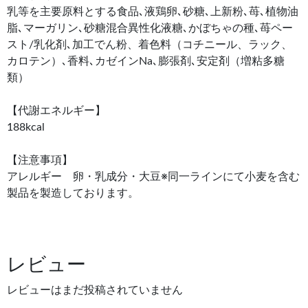
乳等を主要原料とする食品､液鶏卵､砂糖､上新粉､苺､植物油
脂､マーガリン､砂糖混合異性化液糖､かぼちゃの種､苺ペー
スト/乳化剤､加工でん粉、着色料（コチニール、ラック、
カロテン）､香料､カゼインNa､膨張剤､安定剤（増粘多糖
類）
【代謝エネルギー】
188kcal
【注意事項】
アレルギー 卵・乳成分・大豆※同一ラインにて小麦を含む
製品を製造しております。
レビュー
レビューはまだ投稿されていません