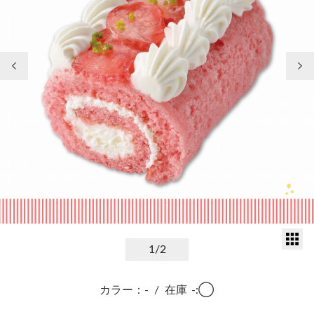
前の画像
次
サ
1
/2
カラー：-
/
在庫
-:◯