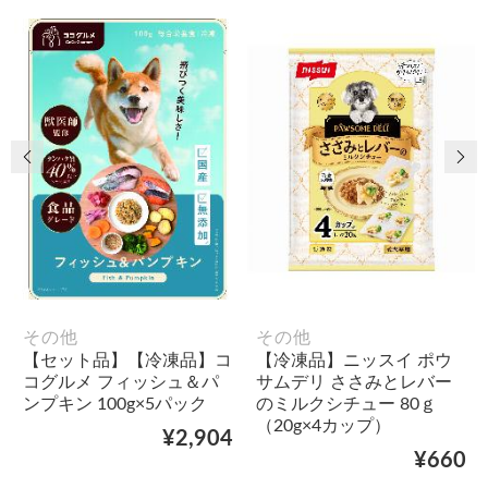
前の画像
次
その他
その他
【セット品】【冷凍品】コ
【冷凍品】ニッスイ ポウ
コグルメ フィッシュ＆パ
サムデリ ささみとレバー
ンプキン 100g×5パック
のミルクシチュー 80ｇ
（20g×4カップ）
¥2,904
¥660