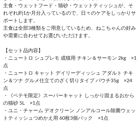
主食・ウェットフード・猫砂・ウェットティッシュが、そ
れぞれ約1か月分入っているので、日々のケアをしっかりサ
ポートします。
主食は全部3種類をご用意しているため、ねこちゃんの好み
や需要に合わせてお選びいただけます。
【セット品内容】
・ニュートロ シュプレモ 成猫用 チキン＆サーモン 2kg ×1
点
・ニュートロ キャット デイリーディッシュ アダルト チキ
ン＆ツナ グルメ仕立てのざく切りタイプ パウチ35g ×24
点
・《ペテモ限定》スーパーキャット しっかり固まるおから
の猫砂 5L ×1点
・ユニ・チャーム デオクリーン ノンアルコール除菌ウェッ
トティッシュつめかえ用 60枚3個パック ×1点