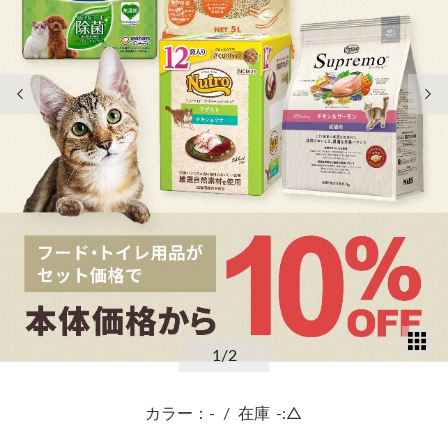
前の画像
次
サ
1
/2
カラー：-
/
在庫
-:△