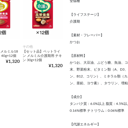
全猫種
【ライフステージ】
介護期
【素材・フレーバー】
かつお
その他
メルミル18
【セット品】ペットライ
【原材料】
40g×12個
ン メルミル介護期用 チキ
ン 30g×12個
¥1,320
かつお、大豆油、ぶどう糖、魚油、コ
¥1,320
末、野菜粉末、ビタミン類（A、D3、
ン、B12、コリン）、ミネラル類（
ン、亜鉛、ヨウ素）、タウリン、増粘
【成分】
タンパク質：6.0%以上 脂質：4.5%以
0.16%標準 ナトリウム：0.06%標準
【代謝エネルギー】