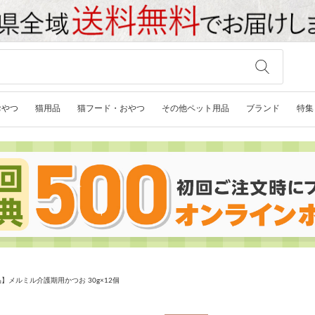
おやつ
猫用品
猫フード・おやつ
その他ペット用品
ブランド
特集
】メルミル介護期用かつお 30g×12個