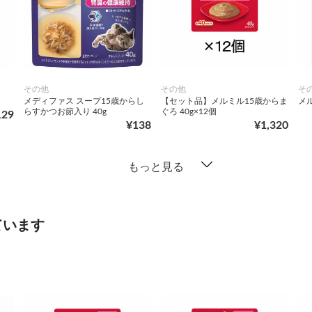
その他
その他
そ
メディファス スープ15歳からし
【セット品】メルミル15歳からま
メル
らすかつお節入り 40g
ぐろ 40g×12個
129
¥138
¥1,320
もっと見る
ています