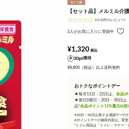
セット品
【セット品】メルミル介護期
0.0
(0件のレビュー)
2
人がお気に入りに登録中
¥1,320
30pt
獲得
¥8,800（税込）以上送料無料
おトクなポイントデー
★毎月11日・22日は、
全品ポ
★第1日曜日・20日・30日
品*
全品ポイント15%還元(6倍)
※20日・30日お客さま感謝デーの
※ポイントデーの施策内容は、変更
*トイレ用品は「トイレ・マナー・