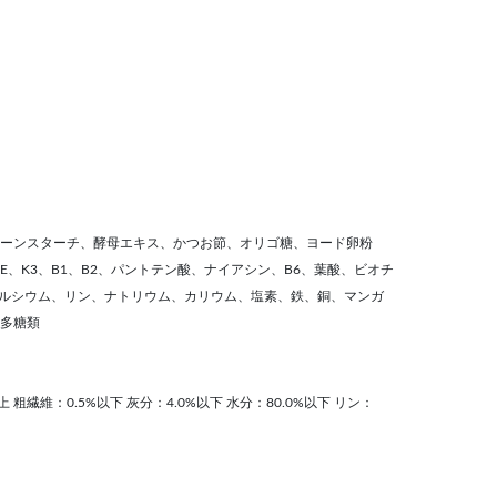
ーンスターチ、酵母エキス、かつお節、オリゴ糖、ヨード卵粉
E、K3、B1、B2、パントテン酸、ナイアシン、B6、葉酸、ビオチ
カルシウム、リン、ナトリウム、カリウム、塩素、鉄、銅、マンガ
多糖類
上 粗繊維：0.5%以下 灰分：4.0%以下 水分：80.0%以下 リン：