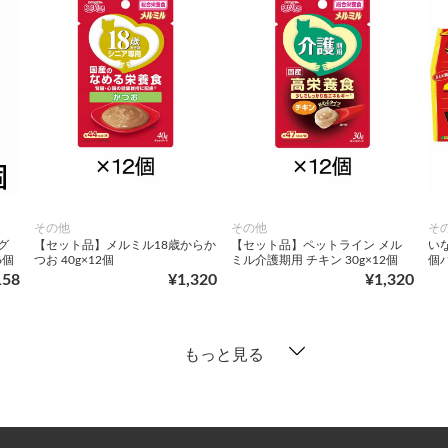
その他
その他
そ
グ
【セット品】メルミル18歳からか
【セット品】ペットライン メル
いな
6個
つお 40g×12個
ミル介護期用 チキン 30g×12個
個パ
158
¥1,320
¥1,320
もっと見る