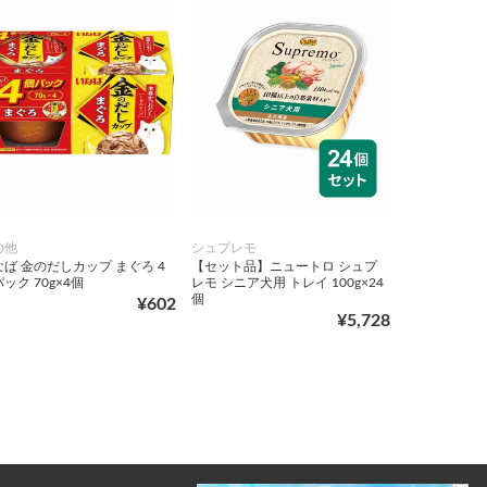
の他
シュプレモ
ば 金のだしカップ まぐろ 4
【セット品】ニュートロ シュプ
ック 70g×4個
レモ シニア犬用 トレイ 100g×24
個
¥602
¥5,728