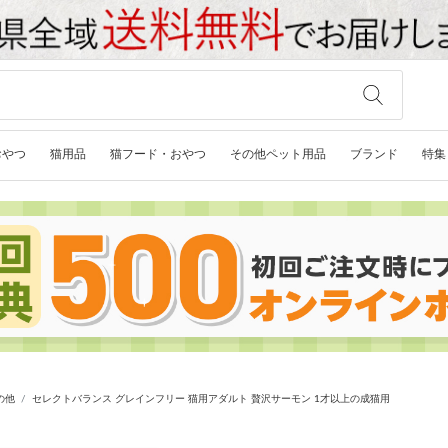
おやつ
猫用品
猫フード・おやつ
その他ペット用品
ブランド
特集
の他
セレクトバランス グレインフリー 猫用アダルト 贅沢サーモン 1才以上の成猫用