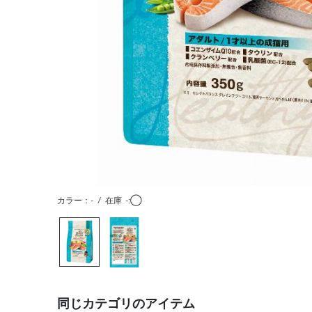
カラー：-
/
在庫
-:◯
同じカテゴリのアイテム