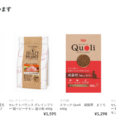
います
セレクトバランス
その他
セ
還元
セレクトバランス グレインフリ
スマック Quoli 成猫用 まぐろ
セ
フ
ー 猫ベビーチキン 超小粒 400g
600g
ー
モ
¥1,595
¥1,298