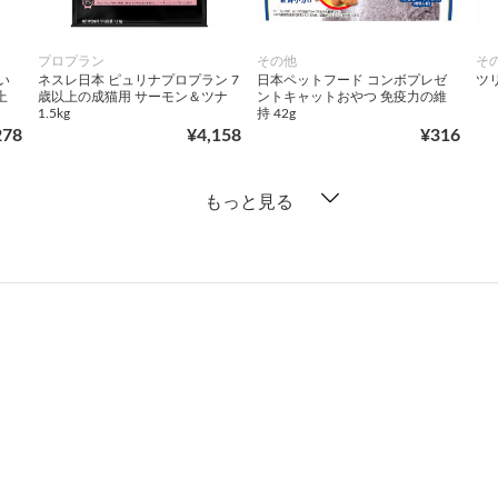
プロプラン
その他
そ
い
ネスレ日本 ピュリナプロプラン 7
日本ペットフード コンボプレゼ
ツ
上
歳以上の成猫用 サーモン＆ツナ
ントキャットおやつ 免疫力の維
1.5kg
持 42g
278
¥4,158
¥316
もっと見る