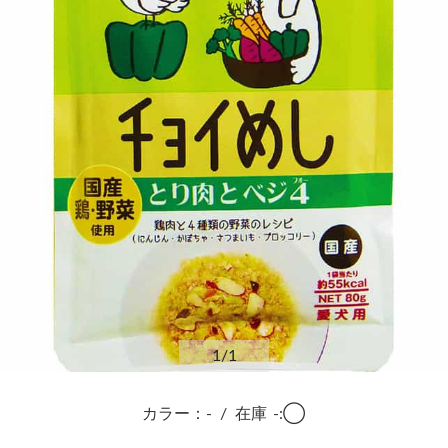
1
/1
カラー：-
/
在庫
-:◯