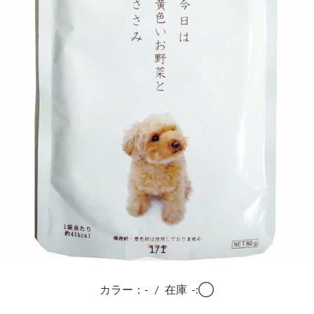
1
/1
カラー：-
/
在庫
-:◯