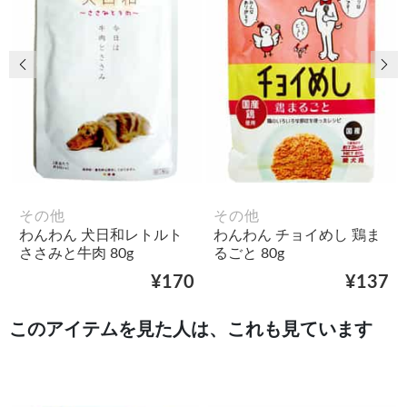
前の画像
次
その他
その他
わんわん 犬日和レトルト
わんわん チョイめし 鶏ま
ささみと牛肉 80g
るごと 80g
¥170
¥137
このアイテムを見た人は、これも見ています