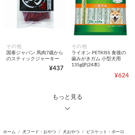
その他
その他
国泰ジャパン 馬肉7歳から
ライオン PETKISS 食後の
のスティックジャーキー
歯みがきガム 小型犬用
135g(約24本)
¥437
¥624
もっと見る
ホーム
犬フード・おやつ
犬おやつ
ビスケット・ボーロ