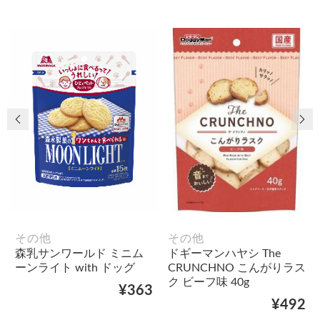
前の画像
次
その他
その他
森乳サンワールド ミニム
ドギーマンハヤシ The
ーンライト with ドッグ
CRUNCHNO こんがりラス
ク ビーフ味 40g
¥363
¥492