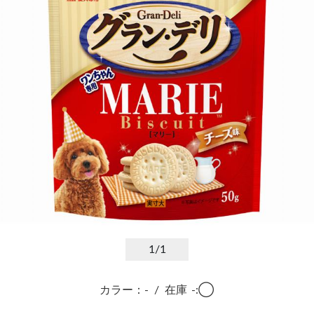
1
/1
カラー：-
/
在庫
-:◯