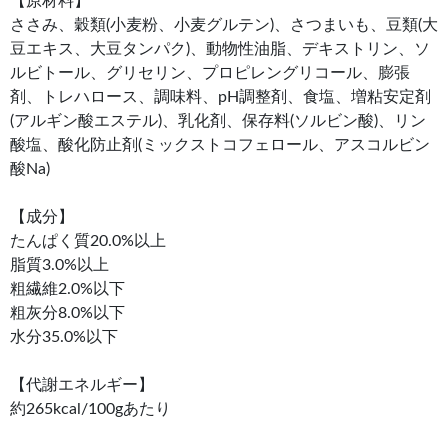
【原材料】
ささみ、穀類(小麦粉、小麦グルテン)、さつまいも、豆類(大
豆エキス、大豆タンパク)、動物性油脂、デキストリン、ソ
ルビトール、グリセリン、プロピレングリコール、膨張
剤、トレハロース、調味料、pH調整剤、食塩、増粘安定剤
(アルギン酸エステル)、乳化剤、保存料(ソルビン酸)、リン
酸塩、酸化防止剤(ミックストコフェロール、アスコルビン
酸Na)
【成分】
たんぱく質20.0%以上
脂質3.0%以上
粗繊維2.0%以下
粗灰分8.0%以下
水分35.0%以下
【代謝エネルギー】
約265kcal/100gあたり