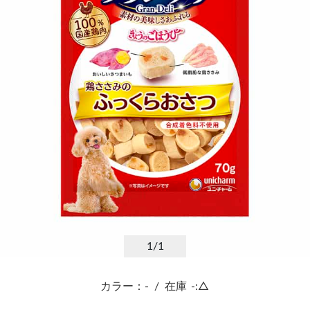
1
/1
カラー：-
/
在庫
-:△