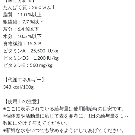
【保証分析値】
たんぱく質：26.0 %以上
脂質：11.0 %以上
粗繊維：7.7 %以下
灰分：6.4 %以下
水分：10.5 %以下
食物繊維：15.3 %
ビタミンA：25,500 IU/kg
ビタミンD3：1,200 IU/kg
ビタミンE：560 mg/kg
【代謝エネルギー】
343 kcal/100g
【使用上の注意】
※ここに表示されている給与量は使用開始時の目安です。
※個体差や活動量に応じて表を参考に、1日の給与量を１～
数回に分けて与えてください。
※新鮮な水をいつでも飲めるようにしてあげてください。