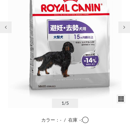
前の画像
次
サ
1
/5
カラー：-
/
在庫
-:◯