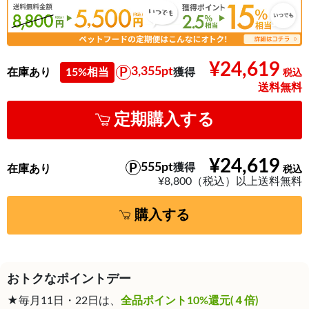
¥24,619
3,355pt
在庫あり
15%相当
獲得
送料無料
定期購入する
¥24,619
555pt
獲得
在庫あり
¥8,800（税込）以上送料無料
購入する
おトクなポイントデー
★毎月11日・22日は、
全品ポイント10%還元(４倍)