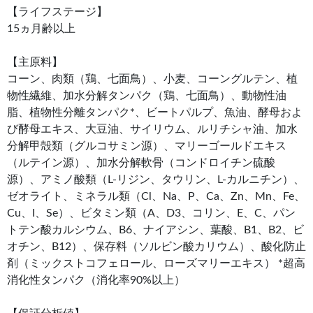
【ライフステージ】
15ヵ月齢以上
【主原料】
コーン、肉類（鶏、七面鳥）、小麦、コーングルテン、植
物性繊維、加水分解タンパク（鶏、七面鳥）、動物性油
脂、植物性分離タンパク*、ビートパルプ、魚油、酵母およ
び酵母エキス、大豆油、サイリウム、ルリチシャ油、加水
分解甲殻類（グルコサミン源）、マリーゴールドエキス
（ルテイン源）、加水分解軟骨（コンドロイチン硫酸
源）、アミノ酸類（L-リジン、タウリン、L-カルニチン）、
ゼオライト、ミネラル類（Cl、Na、P、Ca、Zn、Mn、Fe、
Cu、I、Se）、ビタミン類（A、D3、コリン、E、C、パン
トテン酸カルシウム、B6、ナイアシン、葉酸、B1、B2、ビ
オチン、B12）、保存料（ソルビン酸カリウム）、酸化防止
剤（ミックストコフェロール、ローズマリーエキス） *超高
消化性タンパク（消化率90%以上）