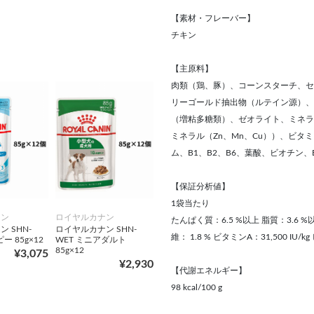
【素材・フレーバー】
チキン
【主原料】
肉類（鶏、豚）、コーンスターチ、セ
リーゴールド抽出物（ルテイン源）、
（増粘多糖類）、ゼオライト、ミネラル類
ミネラル（Zn、Mn、Cu））、ビタ
ム、B1、B2、B6、葉酸、ビオチン、
【保証分析値】
1袋当たり
ナン
ロイヤルカナン
たんぱく質：6.5 %以上 脂質：3.6 %以
 SHN-
ロイヤルカナン SHN-
維： 1.8 % ビタミンA：31,500 IU/k
ー 85g×12
WET ミニアダルト
85g×12
¥3,075
¥2,930
【代謝エネルギー】
98 kcal/100 g