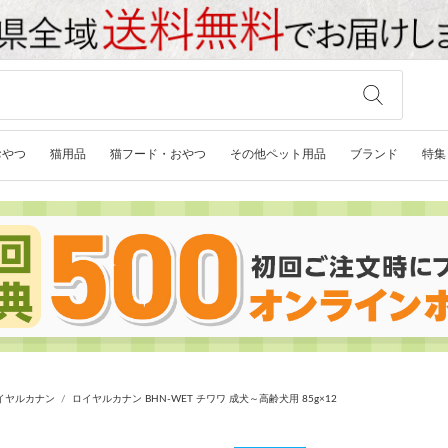
おやつ
猫用品
猫フード・おやつ
その他ペット用品
ブランド
特集
イヤルカナン
ロイヤルカナン BHN-WET チワワ 成犬～高齢犬用 85g×12