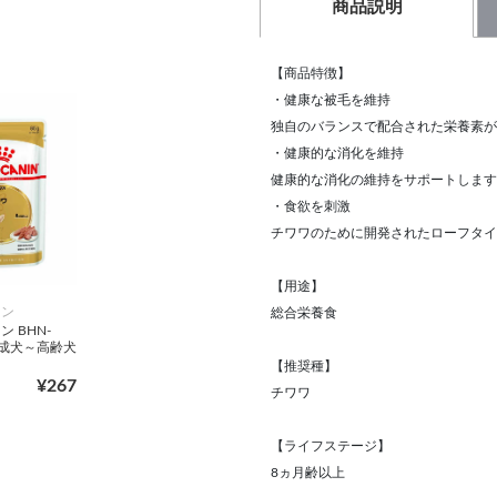
商品説明
【商品特徴】
・健康な被毛を維持
独自のバランスで配合された栄養素が
・健康的な消化を維持
健康的な消化の維持をサポートします
・食欲を刺激
チワワのために開発されたローフタイ
【用途】
ナン
総合栄養食
 BHN-
 成犬～高齢犬
【推奨種】
¥267
チワワ
【ライフステージ】
8ヵ月齢以上