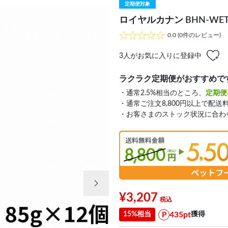
定期便対象
ロイヤルカナン BHN-WET
0.0
(0件のレビュー)
3
人がお気に入りに登録中
ラクラク定期便がおすすめで
・通常2.5%相当のところ、
定期便
・通常ご注文8,800円以上で配送
・お客さまのストック状況に合わ
次の画像
¥3,207
435pt
15%相当
獲得