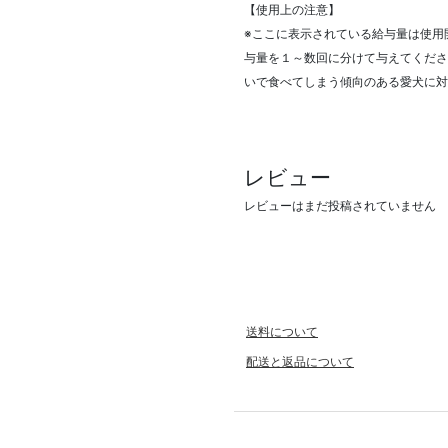
【使用上の注意】
※ここに表示されている給与量は使用
与量を１～数回に分けて与えてくださ
いで食べてしまう傾向のある愛犬に対
レビュー
レビューはまだ投稿されていません
送料について
配送と返品について