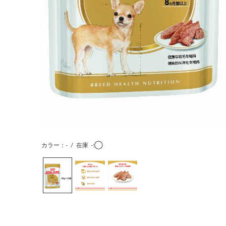
カラー：-
/
在庫
-:◯