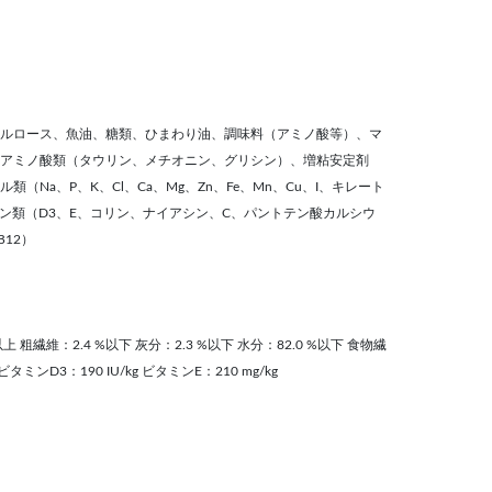
ルロース、魚油、糖類、ひまわり油、調味料（アミノ酸等）、マ
アミノ酸類（タウリン、メチオニン、グリシン）、増粘安定剤
（Na、P、K、Cl、Ca、Mg、Zn、Fe、Mn、Cu、I、キレート
ミン類（D3、E、コリン、ナイアシン、C、パントテン酸カルシウ
B12）
上 粗繊維：2.4 %以下 灰分：2.3 %以下 水分：82.0 %以下 食物繊
g ビタミンD3：190 IU/kg ビタミンE：210 mg/kg