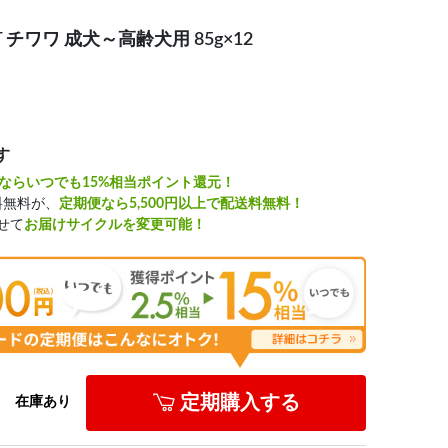
 チワワ 成犬～高齢犬用 85g×12
す
ならいつでも15%相当ポイント還元！
料無料が、
定期便なら5,500円以上で配送料無料！
せて
お届けサイクルを変更可能！
定期購入する
在庫あり