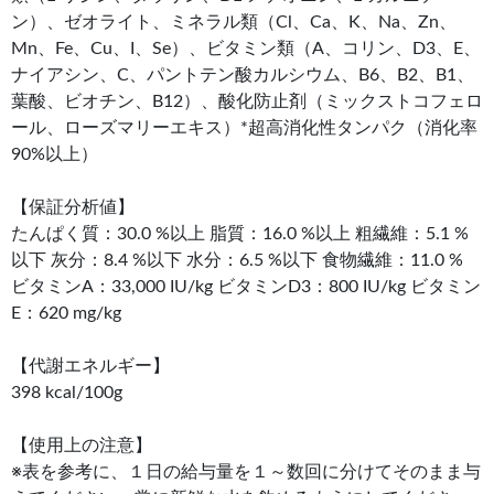
ン）、ゼオライト、ミネラル類（Cl、Ca、K、Na、Zn、
Mn、Fe、Cu、I、Se）、ビタミン類（A、コリン、D3、E、
ナイアシン、C、パントテン酸カルシウム、B6、B2、B1、
葉酸、ビオチン、B12）、酸化防止剤（ミックストコフェロ
ール、ローズマリーエキス）*超高消化性タンパク（消化率
90%以上）
【保証分析値】
たんぱく質：30.0 %以上 脂質：16.0 %以上 粗繊維：5.1 %
以下 灰分：8.4 %以下 水分：6.5 %以下 食物繊維：11.0 %
ビタミンA：33,000 IU/kg ビタミンD3：800 IU/kg ビタミン
E：620 mg/kg
【代謝エネルギー】
398 kcal/100g
【使用上の注意】
※表を参考に、１日の給与量を１～数回に分けてそのまま与