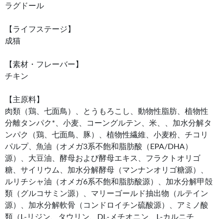
ラグドール
【ライフステージ】
成猫
【素材・フレーバー】
チキン
【主原料】
肉類（鶏、七面鳥）、とうもろこし、動物性脂肪、植物性
分離タンパク*、小麦、コーングルテン、米、、加水分解タ
ンパク（鶏、七面鳥、豚）、植物性繊維、小麦粉、チコリ
パルプ、魚油（オメガ3系不飽和脂肪酸（EPA/DHA）
源）、大豆油、酵母および酵母エキス、フラクトオリゴ
糖、サイリウム、加水分解酵母（マンナンオリゴ糖源）、
ルリチシャ油（オメガ6系不飽和脂肪酸源）、加水分解甲殻
類（グルコサミン源）、マリーゴールド抽出物（ルテイン
源）、加水分解軟骨（コンドロイチン硫酸源）、アミノ酸
類（L-リジン、タウリン、DL-メチオニン、L-カルニチ