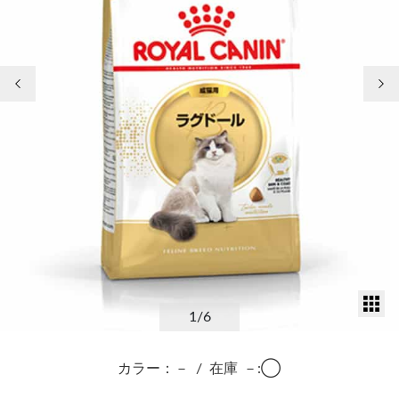
前の画像
次
サ
1
/6
カラー：－
/
在庫
－:◯