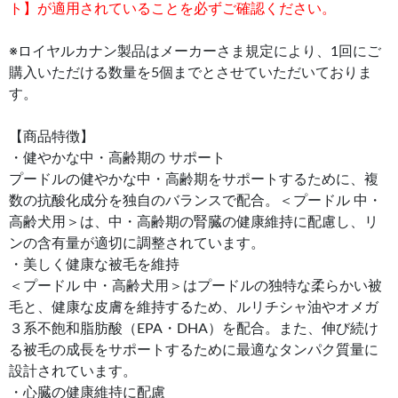
ト】が適用されていることを必ずご確認ください。
※ロイヤルカナン製品はメーカーさま規定により、1回にご
購入いただける数量を5個までとさせていただいておりま
す。
【商品特徴】
・健やかな中・高齢期の サポート
プードルの健やかな中・高齢期をサポートするために、複
数の抗酸化成分を独自のバランスで配合。＜プードル 中・
高齢犬用＞は、中・高齢期の腎臓の健康維持に配慮し、リ
ンの含有量が適切に調整されています。
・美しく健康な被毛を維持
＜プードル 中・高齢犬用＞はプードルの独特な柔らかい被
毛と、健康な皮膚を維持するため、ルリチシャ油やオメガ
３系不飽和脂肪酸（EPA・DHA）を配合。また、伸び続け
る被毛の成長をサポートするために最適なタンパク質量に
設計されています。
・心臓の健康維持に配慮