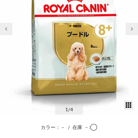
前の画像
次
サ
1
/4
カラー：－
/
在庫
－:◯