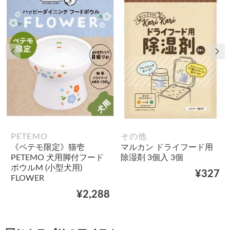
前の画像
次
PETEMO
その他
《ペテモ限定》猫壱
マルカン ドライフード用
PETEMO 犬用脚付フード
除湿剤 3個入 3個
ボウルM (小型犬用)
¥327
FLOWER
¥2,288