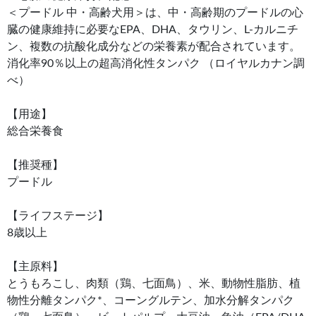
＜プードル 中・高齢犬用＞は、中・高齢期のプードルの心
臓の健康維持に必要なEPA、DHA、タウリン、L-カルニチ
ン、複数の抗酸化成分などの栄養素が配合されています。
消化率90％以上の超高消化性タンパク （ロイヤルカナン調
べ）
【用途】
総合栄養食
【推奨種】
プードル
【ライフステージ】
8歳以上
【主原料】
とうもろこし、肉類（鶏、七面鳥）、米、動物性脂肪、植
物性分離タンパク*、コーングルテン、加水分解タンパク