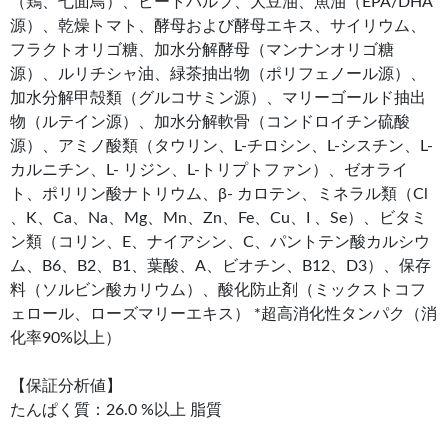
（鶏、七面鳥）、ビートパルプ、大豆油、魚油（EPA/DHA
源）、乾燥トマト、酵母および酵母エキス、サイリウム、
フラクトオリゴ糖、加水分解酵母（マンナンオリゴ糖
源）、ルリチシャ油、緑茶抽出物（ポリフェノール源）、
加水分解甲殻類（グルコサミン源）、マリーゴールド抽出
物（ルテイン源）、加水分解軟骨（コンドロイチン硫酸
源）、アミノ酸類（タウリン、L-チロシン、L-シスチン、L-
カルニチン、L- リジン、L-トリプトファン）、ゼオライ
ト、ポリリン酸ナトリウム、β- カロテン、ミネラル類（Cl
、K、Ca、Na、Mg、Mn、Zn、Fe、Cu、I 、Se）、ビタミ
ン類（コリン、E、ナイアシン、C、パントテン酸カルシウ
ム、B6、B2、B1、葉酸、A、ビオチン、B12、D3）、保存
料（ソルビン酸カリウム）、酸化防止剤（ミックストコフ
ェロール、ローズマリーエキス） *超高消化性タンパク（消
化率90%以上）
【保証分析値】
たんぱく質：26.0 %以上 脂質