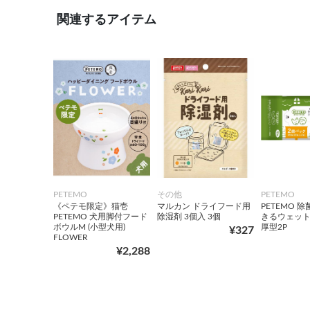
関連するアイテム
PETEMO
その他
PETEMO
《ペテモ限定》猫壱
マルカン ドライフード用
PETEMO 
PETEMO 犬用脚付フード
除湿剤 3個入 3個
きるウェッ
ボウルM (小型犬用)
厚型2P
¥327
FLOWER
¥2,288