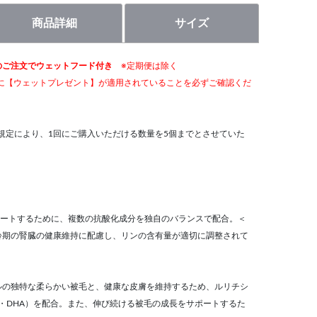
商品詳細
サイズ
3:59 までのご注文でウェットフード付き
※定期便は除く
に【ウェットプレゼント】が適用されていることを必ずご確認くだ
規定により、1回にご購入いただける数量を5個までとさせていた
ートするために、複数の抗酸化成分を独自のバランスで配合。＜
齢期の腎臓の健康維持に配慮し、リンの含有量が適切に調整されて
ルの独特な柔らかい被毛と、健康な皮膚を維持するため、ルリチシ
A・DHA）を配合。また、伸び続ける被毛の成長をサポートするた