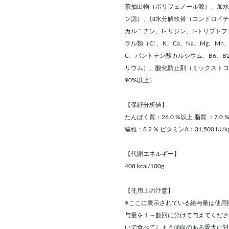
茶抽出物（ポリフェノール源）、加水
ン源）、加水分解軟骨（コンドロイチン
カルニチン、L- リジン、L-トリプ
ラル類（Cl 、K、Ca、Na、Mg、M
C、パントテン酸カルシウム、B6、B
リウム）、酸化防止剤（ミックストコ
90%以上）
【保証分析値】
たんぱく質：26.0 %以上 脂質 ：7.0 
繊維：8.2 % ビタミンA：31,500 IU/k
【代謝エネルギー】
408 kcal/100g
【使用上の注意】
※ここに表示されている給与量は使用
与量を１～数回に分けて与えてくださ
いで食べてしまう傾向のある愛犬に対