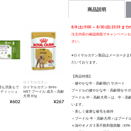
商品説明
8/8 (土) 9:00 ～ 8/30 (日) 2
注文内容の確認画面でキャンペーン1
さい。
※ロイヤルカナン製品はメーカーさま
だいております。
【商品特徴】
ロイヤルカナン
・健やかな中・高齢期の サポート
除菌も消臭もで
ロイヤルカナン BHN-
プードルの健やかな中・高齢期をサポ
トティッシュ
WET プードル 成犬～高齢
犬用 85g
プードル 中・高齢犬用＞は、中・高
¥602
¥267
います。
・美しく健康な被毛を維持
＜プードル 中・高齢犬用＞はプード
ャ油やオメガ３系不飽和脂肪酸（EP