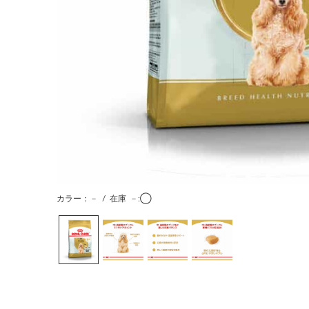
カラー：－
/
在庫
－:◯