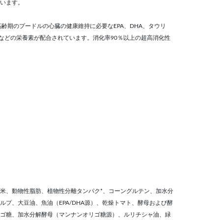
います。
齢期のプードルの心臓の健康維持に必要なEPA、DHA、タウリ
分などの栄養素が配合されています。消化率90％以上の超高消化性
米、動物性脂肪、植物性分離タンパク*、コーングルテン、加水分
ルプ、大豆油、魚油（EPA/DHA源）、乾燥トマト、酵母および酵
ゴ糖、加水分解酵母（マンナンオリゴ糖源）、ルリチシャ油、緑