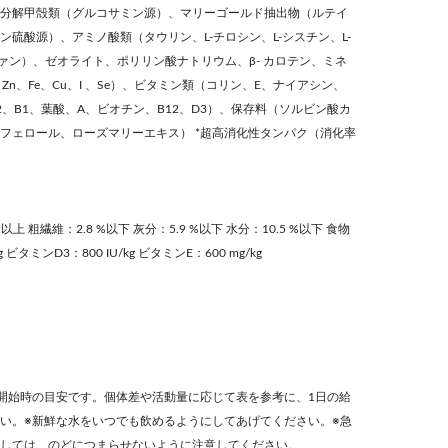
分解甲殻類（グルコサミン源）、マリーゴールド抽出物（ルテイ
硫酸源）、アミノ酸類（タウリン、L-チロシン、L-シスチン、L-
トファン）、ゼオライト、ポリリン酸ナトリウム、β- カロテン、ミネ
n、Zn、Fe、Cu、I 、Se）、ビタミン類（コリン、E、ナイアシン、
2、B1、葉酸、A、ビオチン、B12、D3）、保存料（ソルビン酸カ
フェロール、ローズマリーエキス） *超高消化性タンパク（消化率
%以上 粗繊維：2.8 %以下 灰分：5.9 %以下 水分：10.5 %以下 食物
g ビタミンD3：800 IU/kg ビタミンE：600 mg/kg
開始時の目安です。個体差や活動量に応じて表を参考に、1日の給
い。※新鮮な水をいつでも飲めるようにしてあげてください。※急
しては、のどにつまらせないように注意してください。