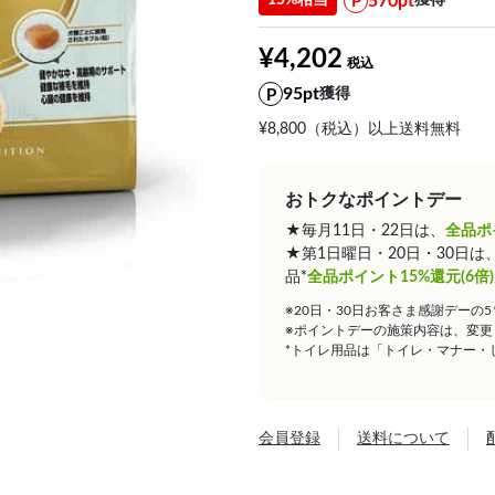
570pt
15%相当
獲得
¥4,202
95pt
獲得
¥8,800（税込）以上送料無料
おトクなポイントデー
★毎月11日・22日は、
全品ポ
★第1日曜日・20日・30日
品*
全品ポイント15%還元(6倍)
※20日・30日お客さま感謝デーの
※ポイントデーの施策内容は、変更
*トイレ用品は「トイレ・マナー・
会員登録
送料について