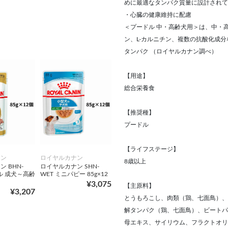
めに最適なタンパク質量に設計されて
・心臓の健康維持に配慮
＜プードル 中・高齢犬用＞は、中・高
ン、L-カルニチン、複数の抗酸化成
タンパク （ロイヤルカナン調べ）
【用途】
総合栄養食
【推奨種】
プードル
【ライフステージ】
ナン
ロイヤルカナン
8歳以上
 BHN-
ロイヤルカナン SHN-
ル 成犬～高齢
WET ミニパピー 85g×12
¥3,075
【主原料】
¥3,207
とうもろこし、肉類（鶏、七面鳥）、
解タンパク（鶏、七面鳥）、ビートパ
母エキス、サイリウム、フラクトオリ