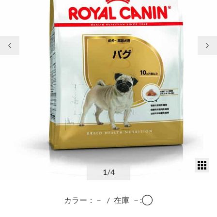
前の画像
次
サ
1
/4
カラー：－
/
在庫
－:◯