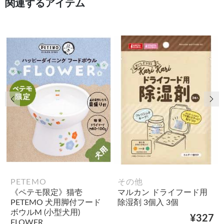
関連するアイテム
前の画像
次
PETEMO
その他
《ペテモ限定》猫壱
マルカン ドライフード用
PETEMO 犬用脚付フード
除湿剤 3個入 3個
ボウルM (小型犬用)
¥327
FLOWER