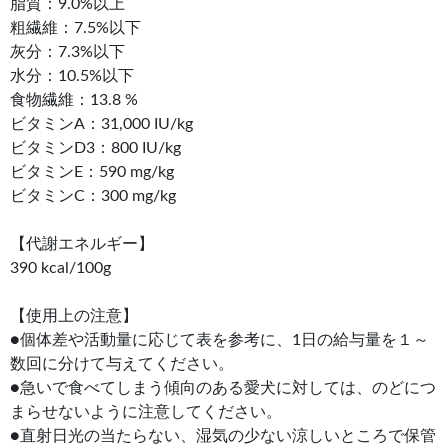
脂質：9.0%以上
粗繊維：7.5%以下
灰分：7.3%以下
水分：10.5%以下
食物繊維：13.8 %
ビタミンA：31,000 IU/kg
ビタミンD3：800 IU/kg
ビタミンE：590 mg/kg
ビタミンC：300 mg/kg
【代謝エネルギー】
390 kcal/100g
【使用上の注意】
●個体差や活動量に応じて表を参考に、1日の給与量を１～
数回に分けて与えてください。
●急いで食べてしまう傾向のある愛犬に対しては、のどにつ
まらせないように注意してください。
●直射日光の当たらない、湿気の少ない涼しいところで保管