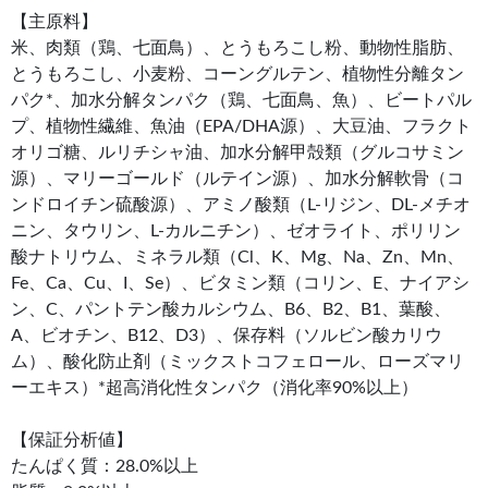
【主原料】
米、肉類（鶏、七面鳥）、とうもろこし粉、動物性脂肪、
とうもろこし、小麦粉、コーングルテン、植物性分離タン
パク*、加水分解タンパク（鶏、七面鳥、魚）、ビートパル
プ、植物性繊維、魚油（EPA/DHA源）、大豆油、フラクト
オリゴ糖、ルリチシャ油、加水分解甲殻類（グルコサミン
源）、マリーゴールド（ルテイン源）、加水分解軟骨（コ
ンドロイチン硫酸源）、アミノ酸類（L-リジン、DL-メチオ
ニン、タウリン、L-カルニチン）、ゼオライト、ポリリン
酸ナトリウム、ミネラル類（Cl、K、Mg、Na、Zn、Mn、
Fe、Ca、Cu、I、Se）、ビタミン類（コリン、E、ナイアシ
ン、C、パントテン酸カルシウム、B6、B2、B1、葉酸、
A、ビオチン、B12、D3）、保存料（ソルビン酸カリウ
ム）、酸化防止剤（ミックストコフェロール、ローズマリ
ーエキス）*超高消化性タンパク（消化率90%以上）
【保証分析値】
たんぱく質：28.0%以上