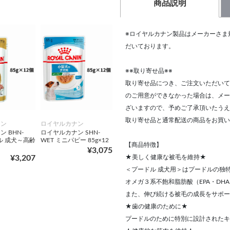
商品説明
※ロイヤルカナン製品はメーカーさま
だいております。
※※取り寄せ品※※
取り寄せ品につき、ご注文いただいて
のご用意ができなかった場合は、メー
ざいますので、予めご了承頂いたうえ
取り寄せ品と通常配送の商品をお買い
ナン
ロイヤルカナン
 BHN-
ロイヤルカナン SHN-
ル 成犬～高齢
WET ミニパピー 85g×12
【商品特徴】
¥3,075
¥3,207
★美しく健康な被毛を維持★
＜プードル 成犬用＞はプードルの独
オメガ３系不飽和脂肪酸（EPA・DH
また、伸び続ける被毛の成長をサポー
★歯の健康のために★
プードルのために特別に設計されたキ