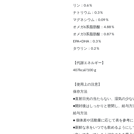
リン：0.6％
ナトリウム：0.3％
マグネシウム：0.09％
オメガ6系脂肪酸：4.88％
オメガ3系脂肪酸：0.87％
EPA+DHA：0.3％
タウリン：0.2％
【代謝エネルギー】
407kcal/100 g
【使用上の注意】
保存方法
●直射日光の当たらない、湿気の少な
●開封後はしっかりと密閉し、給与方
給与方法
● 個体差や活動量に応じて表を参考
●新鮮な水をいつでも飲めるようにし