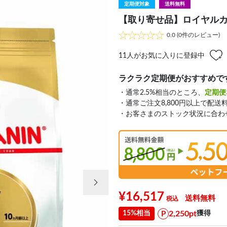
定期便対象
送料無料
【取り寄せ品】ロイヤルカナン
0.0
(0件のレビュー)
11
人がお気に入りに登録中
ラクラク定期便がおすすめで
・通常2.5%相当のところ、
定期便
・通常ご注文8,800円以上で配送
・お客さまのストック状況に合わ
次の画像
¥16,517
送料無料
2,250pt
15%相当
獲得