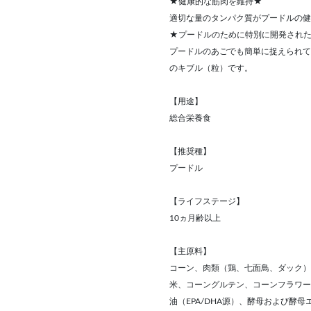
★健康的な筋肉を維持★
適切な量のタンパク質がプードルの健
★プードルのために特別に開発され
プードルのあごでも簡単に捉えられて
のキブル（粒）です。
【用途】
総合栄養食
【推奨種】
プードル
【ライフステージ】
10ヵ月齢以上
【主原料】
コーン、肉類（鶏、七面鳥、ダック）
米、コーングルテン、コーンフラワー
油（EPA/DHA源）、酵母および