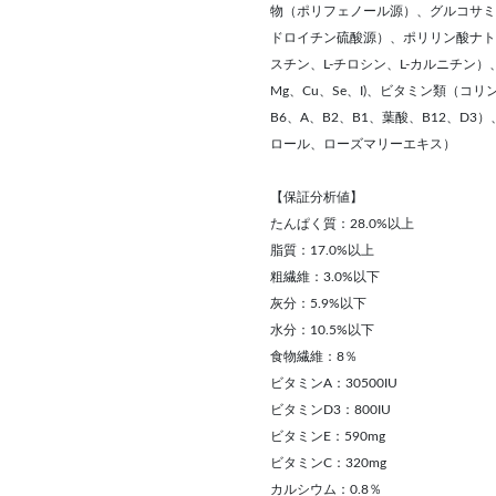
物（ポリフェノール源）、グルコサミ
ドロイチン硫酸源）、ポリリン酸ナトリ
スチン、L-チロシン、L-カルニチン）、
Mg、Cu、Se、I)、ビタミン類（
B6、A、B2、B1、葉酸、B12、
ロール、ローズマリーエキス）
【保証分析値】
たんぱく質：28.0%以上
脂質：17.0%以上
粗繊維：3.0%以下
灰分：5.9%以下
水分：10.5%以下
食物繊維：8％
ビタミンA：30500IU
ビタミンD3：800IU
ビタミンE：590mg
ビタミンC：320mg
カルシウム：0.8％