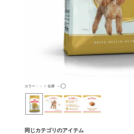
カラー：－
/
在庫
－:◯
同じカテゴリのアイテム