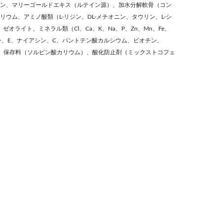
ン、マリーゴールドエキス（ルテイン源）、加水分解軟骨（コン
ウム、アミノ酸類（L-リジン、DL-メチオニン、タウリン、L-シ
ゼオライト、ミネラル類（Cl、Ca、K、Na、P、Zn、Mn、Fe、
コリン、E、ナイアシン、C、パントテン酸カルシウム、ビオチン、
D3）、保存料（ソルビン酸カリウム）、酸化防止剤（ミックストコフェ