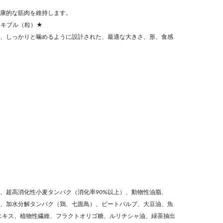
康的な筋肉を維持します。
たキブル（粒）★
、しっかりと噛めるように設計された、最適な大きさ、形、食感
、超高消化性小麦タンパク（消化率90%以上）、動物性油脂、
、加水分解タンパク（鶏、七面鳥）、ビートパルプ、大豆油、魚
酵母エキス、植物性繊維、フラクトオリゴ糖、ルリチシャ油、緑茶抽出