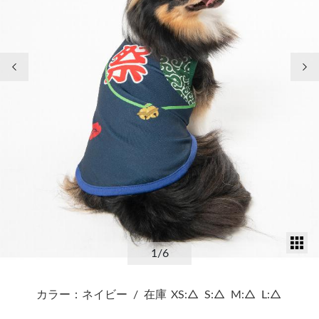
前の画像
次
サ
1
/6
カラー：ネイビー
/
在庫
XS:△
S:△
M:△
L:△