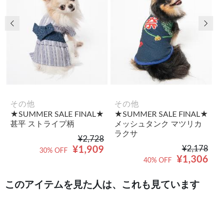
前の画像
次
その他
その他
★SUMMER SALE FINAL★
★SUMMER SALE FINAL★
甚平 ストライプ柄
メッシュタンク マツリカ
ラクサ
¥2,728
¥2,178
¥1,909
30% OFF
¥1,306
40% OFF
このアイテムを見た人は、これも見ています