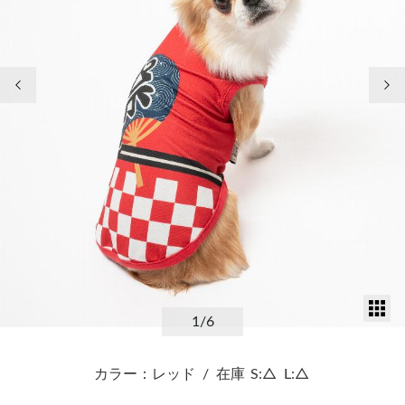
前の画像
次
サ
1
/6
カラー：レッド
/
在庫
S:△
L:△