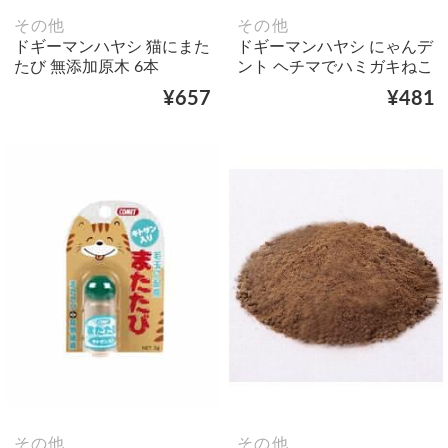
その他
その他
ドギーマンハヤシ 猫にまた
ドギーマンハヤシ にゃんデ
たび 無添加原木 6本
ント ヘチマでハミガキねこ
¥657
¥481
その他
その他