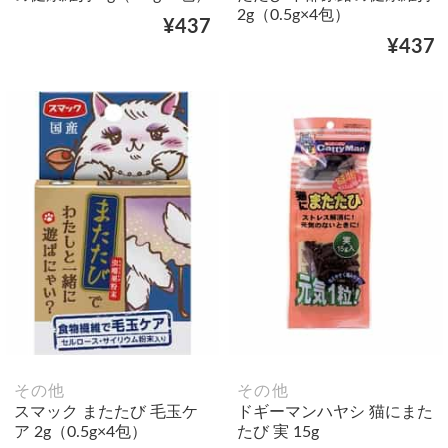
2g（0.5g×4包）
¥437
¥437
その他
その他
スマック またたび 毛玉ケ
ドギーマンハヤシ 猫にまた
ア 2g（0.5g×4包）
たび 実 15g