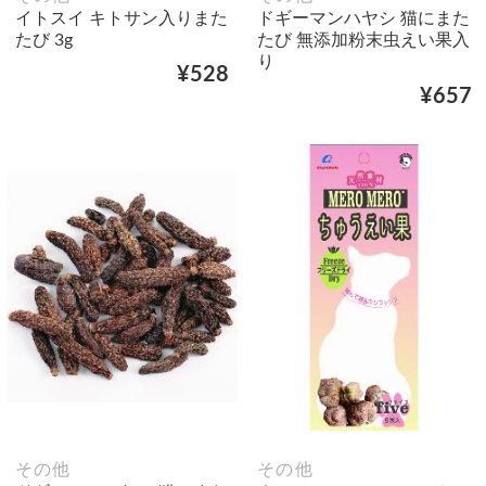
イトスイ キトサン入りまた
ドギーマンハヤシ 猫にまた
たび 3g
たび 無添加粉末虫えい果入
り
¥528
¥657
その他
その他