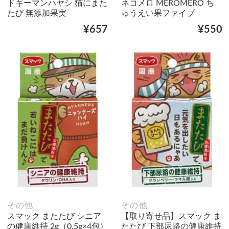
ドギーマンハヤシ 猫にまた
ネコメロ MEROMERO ち
たび 無添加果実
ゅうえい果ファイブ
¥657
¥550
その他
その他
スマック またたび シニア
【取り寄せ品】スマック ま
の健康維持 2g（0.5g×4包）
たたび 下部尿路の健康維持