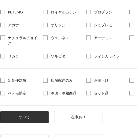
PETEMO
ロイヤルカナン
プロプラン
アカナ
オリジン
シュプレモ
ナチュラルチョイ
ウェルネス
アーテミス
ス
リガロ
ソルビダ
フィジカライフ
定期便対象
店舗配送のみ
お値下げ
ペテモ限定
冷凍・冷蔵商品
セット品
すべて
在庫あり