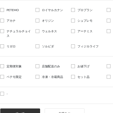
PETEMO
ロイヤルカナン
プロプラン
アカナ
オリジン
シュプレモ
ナチュラルチョイ
ウェルネス
アーテミス
ス
リガロ
ソルビダ
フィジカライフ
定期便対象
店舗配送のみ
お値下げ
ペテモ限定
冷凍・冷蔵商品
セット品
-