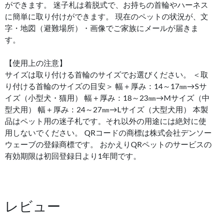
ができます。 迷子札は着脱式で、お持ちの首輪やハーネス
に簡単に取り付けができます。 現在のペットの状況が、文
字・地図（避難場所）・画像でご家族にメールが届きま
す。
【使用上の注意】
サイズは取り付ける首輪のサイズでお選びください。 ＜取
り付ける首輪のサイズの目安＞ 幅＋厚み：14～17㎜→Sサ
イズ（小型犬・猫用） 幅＋厚み：18～23㎜→Mサイズ（中
型犬用） 幅＋厚み：24～27㎜→Lサイズ（大型犬用） 本製
品はペット用の迷子札です。それ以外の用途には絶対に使
用しないでください。 QRコードの商標は株式会社デンソー
ウェーブの登録商標です。 おかえりQRペットのサービスの
有効期限は初回登録日より1年間です。
レビュー