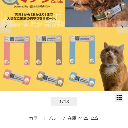
前の画像
次
サ
1
/13
カラー：ブルー
/
在庫
M:△
L:△