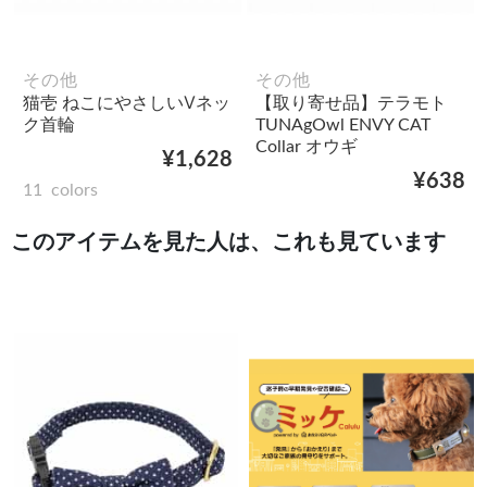
その他
その他
猫壱 ねこにやさしいⅤネッ
【取り寄せ品】テラモト
ク首輪
TUNAgOwl ENVY CAT
Collar オウギ
¥1,628
¥638
11
colors
このアイテムを見た人は、これも見ています