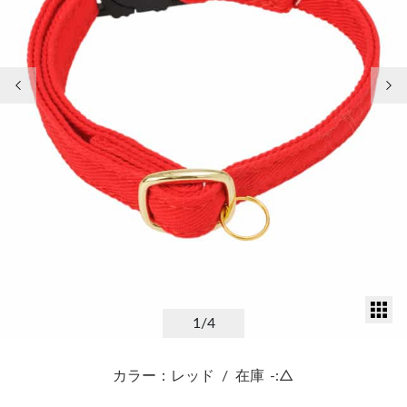
前の画像
次
サ
1
/4
カラー：レッド
/
在庫
-:△