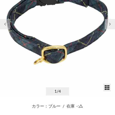
前の画像
次
サ
1
/4
カラー：ブルー
/
在庫
-:△