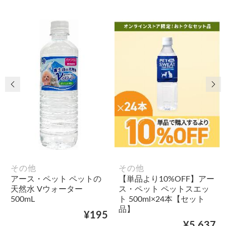
前の画像
次
その他
その他
アース・ペット ペットの
【単品より10%OFF】アー
天然水 Vウォーター
ス・ペット ペットスエッ
500mL
ト 500ml×24本【セット
品】
¥195
¥5,637