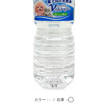
1
/1
カラー：-
/
在庫
-:◯