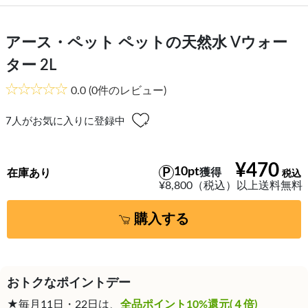
アース・ペット ペットの天然水 Vウォー
ター 2L
0.0
(0件のレビュー)
7
人がお気に入りに登録中
¥470
10pt
獲得
在庫あり
¥8,800（税込）以上送料無料
購入する
おトクなポイントデー
★毎月11日・22日は、
全品ポイント10%還元(４倍)